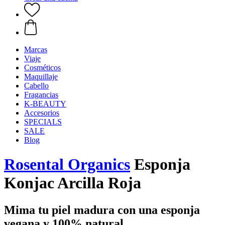
Marcas
Viaje
Cosméticos
Maquillaje
Cabello
Fragancias
K-BEAUTY
Accesorios
SPECIALS
SALE
Blog
Rosental Organics
Esponja
Konjac Arcilla Roja
Mima tu piel madura con una esponja
vegana y 100% natural