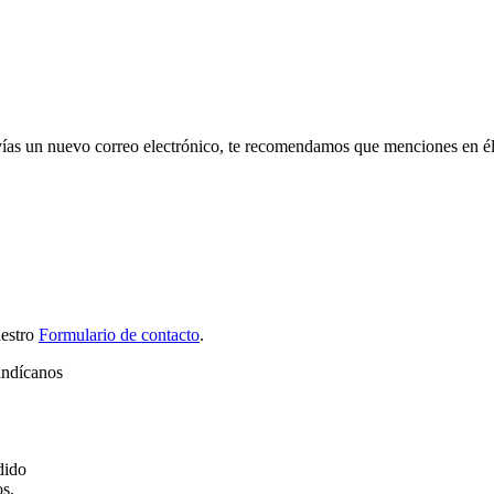
vías un nuevo correo electrónico, te recomendamos que menciones en él
uestro
Formulario de contacto
.
indícanos
dido
os,