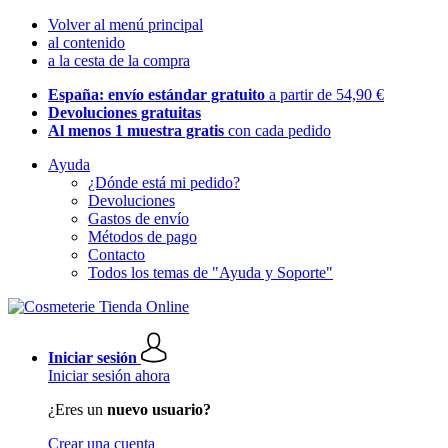
Volver al menú principal
al contenido
a la cesta de la compra
España: envío estándar gratuito
a partir de 54,90 €
Devoluciones gratuitas
Al menos 1 muestra gratis
con cada pedido
Ayuda
¿Dónde está mi pedido?
Devoluciones
Gastos de envío
Métodos de pago
Contacto
Todos los temas de "Ayuda y Soporte"
Iniciar sesión
Iniciar sesión ahora
¿Eres un
nuevo usuario?
Crear una cuenta