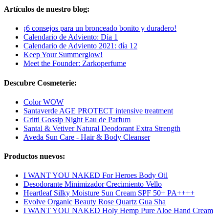
Artículos de nuestro blog:
¡6 consejos para un bronceado bonito y duradero!
Calendario de Adviento: Día 1
Calendario de Adviento 2021: día 12
Keep Your Summerglow!
Meet the Founder: Zarkoperfume
Descubre Cosmeterie:
Color WOW
Santaverde AGE PROTECT intensive treatment
Gritti Gossip Night Eau de Parfum
Santal & Vetiver Natural Deodorant Extra Strength
Aveda Sun Care - Hair & Body Cleanser
Productos nuevos:
I WANT YOU NAKED For Heroes Body Oil
Desodorante Minimizador Crecimiento Vello
Heartleaf Silky Moisture Sun Cream SPF 50+ PA++++
Evolve Organic Beauty Rose Quartz Gua Sha
I WANT YOU NAKED Holy Hemp Pure Aloe Hand Cream