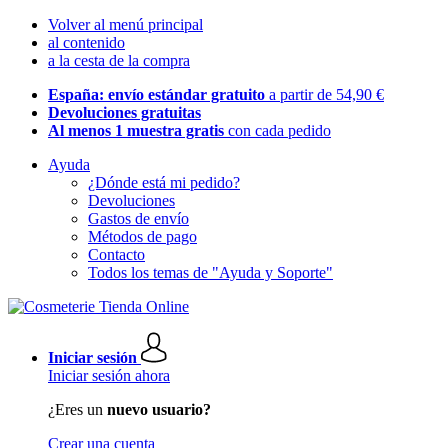
Volver al menú principal
al contenido
a la cesta de la compra
España: envío estándar gratuito
a partir de 54,90 €
Devoluciones gratuitas
Al menos 1 muestra gratis
con cada pedido
Ayuda
¿Dónde está mi pedido?
Devoluciones
Gastos de envío
Métodos de pago
Contacto
Todos los temas de "Ayuda y Soporte"
Iniciar sesión
Iniciar sesión ahora
¿Eres un
nuevo usuario?
Crear una cuenta