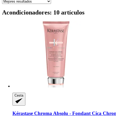
Acondicionadores: 10 artículos
Cesta
Kérastase
Chroma Absolu -​ Fondant Cica Chro