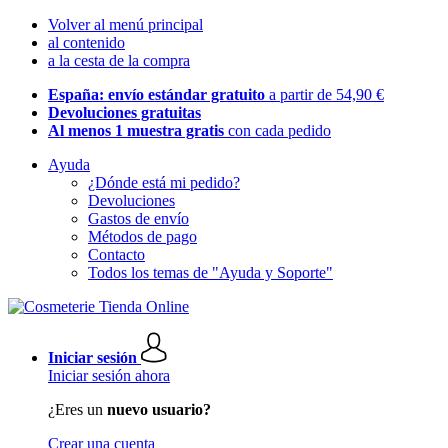
Volver al menú principal
al contenido
a la cesta de la compra
España: envío estándar gratuito
a partir de 54,90 €
Devoluciones gratuitas
Al menos 1 muestra gratis
con cada pedido
Ayuda
¿Dónde está mi pedido?
Devoluciones
Gastos de envío
Métodos de pago
Contacto
Todos los temas de "Ayuda y Soporte"
Iniciar sesión
Iniciar sesión ahora
¿Eres un
nuevo usuario?
Crear una cuenta