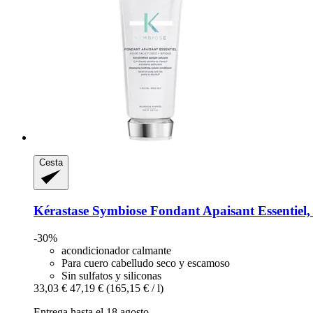
Cesta
Kérastase
Symbiose Fondant Apaisant Essentiel,
-30%
acondicionador calmante
Para cuero cabelludo seco y escamoso
Sin sulfatos y siliconas
33,03 €
47,19 €
(165,15 € / l)
Entrega hasta el 18 agosto