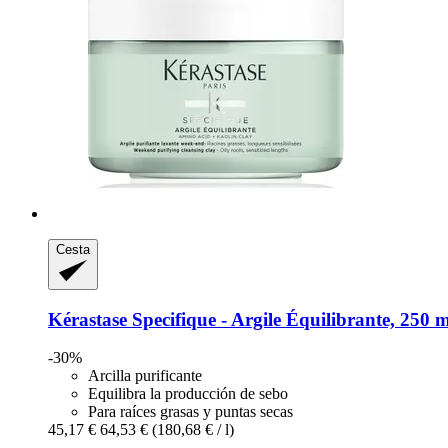
Cesta
Kérastase
Specifique -​ Argile Équilibrante, 250 m
-30%
Arcilla purificante
Equilibra la producción de sebo
Para raíces grasas y puntas secas
45,17 €
64,53 €
(180,68 € / l)