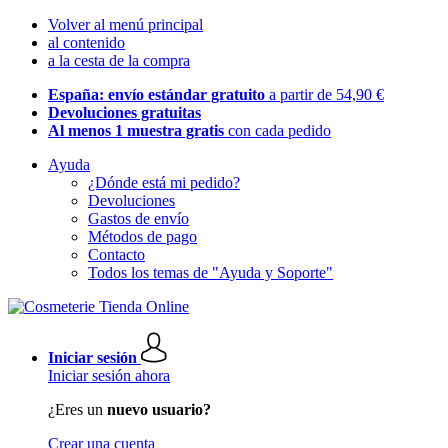
Volver al menú principal
al contenido
a la cesta de la compra
España: envío estándar gratuito
a partir de 54,90 €
Devoluciones gratuitas
Al menos 1 muestra gratis
con cada pedido
Ayuda
¿Dónde está mi pedido?
Devoluciones
Gastos de envío
Métodos de pago
Contacto
Todos los temas de "Ayuda y Soporte"
Iniciar sesión
Iniciar sesión ahora
¿Eres un
nuevo usuario?
Crear una cuenta