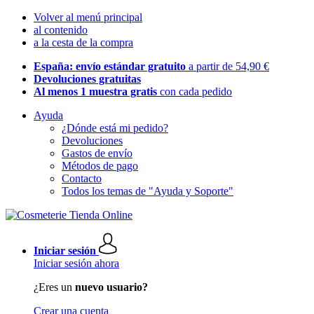
Volver al menú principal
al contenido
a la cesta de la compra
España: envío estándar gratuito
a partir de 54,90 €
Devoluciones gratuitas
Al menos 1 muestra gratis
con cada pedido
Ayuda
¿Dónde está mi pedido?
Devoluciones
Gastos de envío
Métodos de pago
Contacto
Todos los temas de "Ayuda y Soporte"
Iniciar sesión
Iniciar sesión ahora
¿Eres un
nuevo usuario?
Crear una cuenta