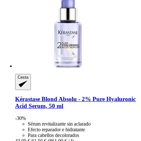
Cesta
Kérastase
Blond Absolu -​ 2% Pure Hyaluronic
Acid Serum, 50 ml
-30%
Sérum revitalizante sin aclarado
Efecto reparador e hidratante
Para cabellos decolorados
43,05 €
61,50 €
(861,00 € / l)