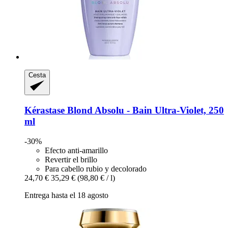
Cesta
Kérastase
Blond Absolu -​ Bain Ultra-​Violet, 250
ml
-30%
Efecto anti-amarillo
Revertir el brillo
Para cabello rubio y decolorado
24,70 €
35,29 €
(98,80 € / l)
Entrega hasta el 18 agosto