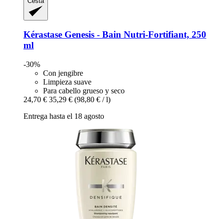
Cesta
Kérastase
Genesis -​ Bain Nutri-​Fortifiant, 250
ml
-30%
Con jengibre
Limpieza suave
Para cabello grueso y seco
24,70 €
35,29 €
(98,80 € / l)
Entrega hasta el 18 agosto