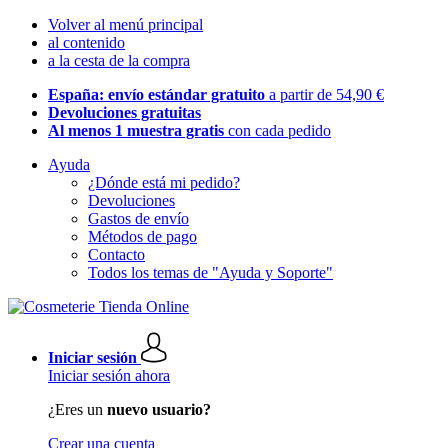
Volver al menú principal
al contenido
a la cesta de la compra
España: envío estándar gratuito
a partir de 54,90 €
Devoluciones gratuitas
Al menos 1 muestra gratis
con cada pedido
Ayuda
¿Dónde está mi pedido?
Devoluciones
Gastos de envío
Métodos de pago
Contacto
Todos los temas de "Ayuda y Soporte"
Iniciar sesión
Iniciar sesión ahora
¿Eres un
nuevo usuario?
Crear una cuenta