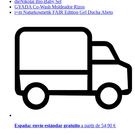
dieNikolai Bio-Baby Set
GYADA Co-Wash Moldeador Rizos
i+m Naturkosmetik FAIR Edition Gel Ducha Abeto
España: envío estándar gratuito
a partir de 54,90 €