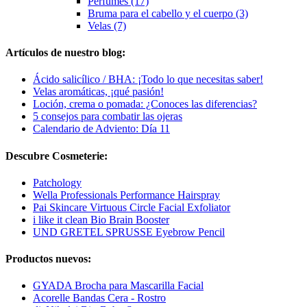
Perfumes (17)
Bruma para el cabello y el cuerpo (3)
Velas (7)
Artículos de nuestro blog:
Ácido salicílico / BHA: ¡Todo lo que necesitas saber!
Velas aromáticas, ¡qué pasión!
Loción, crema o pomada: ¿Conoces las diferencias?
5 consejos para combatir las ojeras
Calendario de Adviento: Día 11
Descubre Cosmeterie:
Patchology
Wella Professionals Performance Hairspray
Pai Skincare Virtuous Circle Facial Exfoliator
i like it clean Bio Brain Booster
UND GRETEL SPRUSSE Eyebrow Pencil
Productos nuevos:
GYADA Brocha para Mascarilla Facial
Acorelle Bandas Cera - Rostro