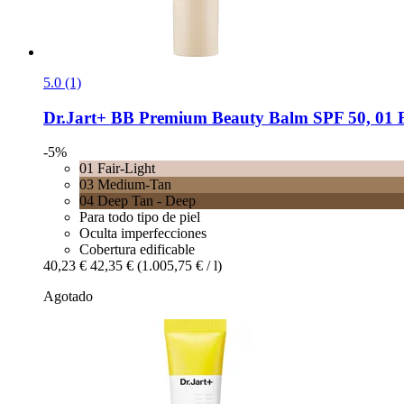
5.0 (1)
Dr.Jart+
BB Premium Beauty Balm SPF 50, 01 Fai
-5%
01 Fair-Light
03 Medium-Tan
04 Deep Tan - Deep
Para todo tipo de piel
Oculta imperfecciones
Cobertura edificable
40,23 €
42,35 €
(1.005,75 € / l)
Agotado