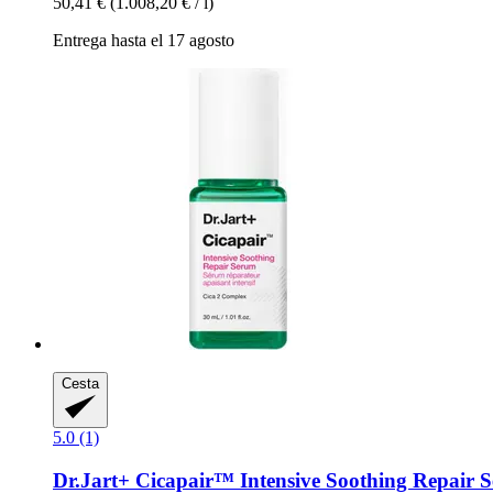
50,41 €
(1.008,20 € / l)
Entrega hasta el 17 agosto
Cesta
5.0 (1)
Dr.Jart+
Cicapair™ Intensive Soothing Repair S