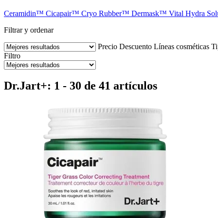
Ceramidin™
Cicapair™
Cryo Rubber™
Dermask™
Vital Hydra So
Filtrar y ordenar
Precio
Descuento
Líneas cosméticas
Ti
Filtro
Dr.Jart+: 1 - 30 de 41 artículos