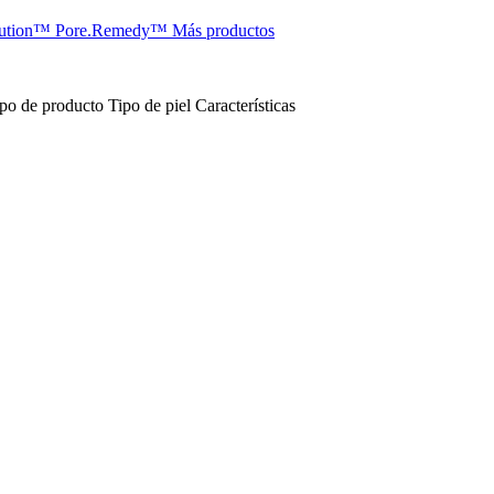
lution™
Pore.Remedy™
Más productos
po de producto
Tipo de piel
Características