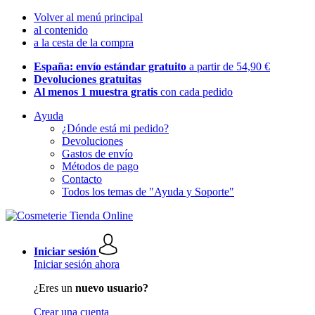
Volver al menú principal
al contenido
a la cesta de la compra
España: envío estándar gratuito
a partir de 54,90 €
Devoluciones gratuitas
Al menos 1 muestra gratis
con cada pedido
Ayuda
¿Dónde está mi pedido?
Devoluciones
Gastos de envío
Métodos de pago
Contacto
Todos los temas de "Ayuda y Soporte"
Iniciar sesión
Iniciar sesión ahora
¿Eres un
nuevo usuario?
Crear una cuenta