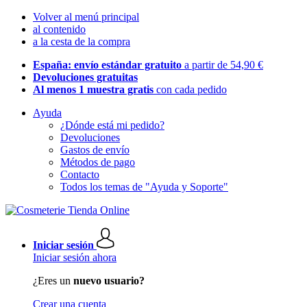
Volver al menú principal
al contenido
a la cesta de la compra
España: envío estándar gratuito
a partir de 54,90 €
Devoluciones gratuitas
Al menos 1 muestra gratis
con cada pedido
Ayuda
¿Dónde está mi pedido?
Devoluciones
Gastos de envío
Métodos de pago
Contacto
Todos los temas de "Ayuda y Soporte"
Iniciar sesión
Iniciar sesión ahora
¿Eres un
nuevo usuario?
Crear una cuenta