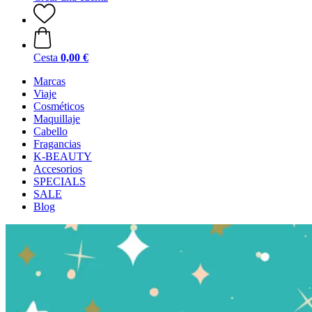
Cesta
0,00 €
Marcas
Viaje
Cosméticos
Maquillaje
Cabello
Fragancias
K-BEAUTY
Accesorios
SPECIALS
SALE
Blog