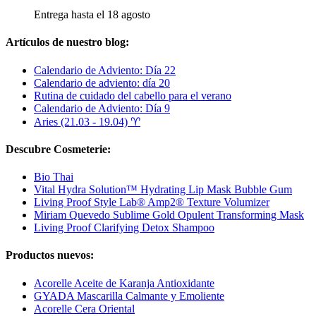
Entrega hasta el 18 agosto
Artículos de nuestro blog:
Calendario de Adviento: Día 22
Calendario de adviento: día 20
Rutina de cuidado del cabello para el verano
Calendario de Adviento: Día 9
Aries (21.03 - 19.04) ♈︎
Descubre Cosmeterie:
Bio Thai
Vital Hydra Solution™ Hydrating Lip Mask Bubble Gum
Living Proof Style Lab® Amp2® Texture Volumizer
Miriam Quevedo Sublime Gold Opulent Transforming Mask
Living Proof Clarifying Detox Shampoo
Productos nuevos:
Acorelle Aceite de Karanja Antioxidante
GYADA Mascarilla Calmante y Emoliente
Acorelle Cera Oriental