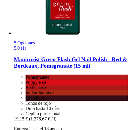
5 Opciones
5.0 (1)
Manicurist
Green Flash Gel Nail Polish -​ Red &
Bordeaux, Pomegranate (15 ml)
Pomegranate
Poppy Red
Red Cherry
Indian Summer
Hollyhock
Tonos de rojo
Dura hasta 10 días
Cepillo profesional
19,15 €
(1.276,67 € / l)
Entrega hasta el 18 agosto