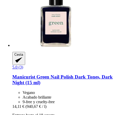
Cesta
5.0 (3)
Manicurist
Green Nail Polish Dark Tones, Dark
Night (15 ml)
Vegano
Acabado brillante
9-free y cruelty-free
14,11 €
(940,67 € / l)