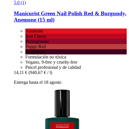
5.0 (1)
Manicurist
Green Nail Polish Red & Burgundy,
Anemone (15 ml)
Anemone
Red Cherry
Pomegranate
Poppy Red
Hollyhock
Formulación no tóxica
Vegano, 9-free y cruelty-free
Pincel profesional y de calidad
14,11 €
(940,67 € / l)
Entrega hasta el 18 agosto