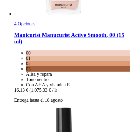
4 Opciones
Manicurist
Manucurist Active Smooth, 00 (15
ml)
00
01
02
03
Alisa y repara
Tono neutro
Con AHA y vitamina E
16,13 €
(1.075,33 € / l)
Entrega hasta el 18 agosto