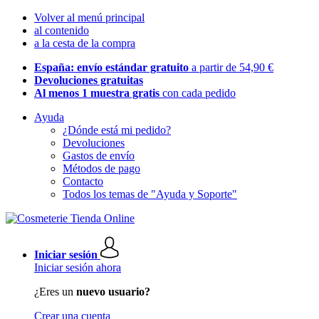
Volver al menú principal
al contenido
a la cesta de la compra
España: envío estándar gratuito
a partir de 54,90 €
Devoluciones gratuitas
Al menos 1 muestra gratis
con cada pedido
Ayuda
¿Dónde está mi pedido?
Devoluciones
Gastos de envío
Métodos de pago
Contacto
Todos los temas de "Ayuda y Soporte"
Iniciar sesión
Iniciar sesión ahora
¿Eres un
nuevo usuario?
Crear una cuenta