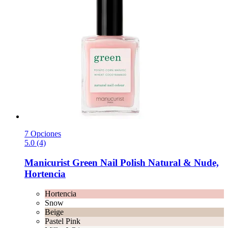
7 Opciones
5.0 (4)
Manicurist
Green Nail Polish Natural & Nude,
Hortencia
Hortencia
Snow
Beige
Pastel Pink