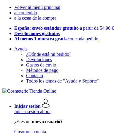
Volver al menú principal
al contenido
a la cesta de la compra
España: envío estándar gratuito
a partir de 54,90 €
Devoluciones gratuitas
Al menos 1 muestra gratis
con cada pedido
Ayuda
¿Dónde está mi pedido?
Devoluciones
Gastos de envío
Métodos de pago
Contacto
Todos los temas de "Ayuda y Soporte"
Iniciar sesión
Iniciar sesión ahora
¿Eres un
nuevo usuario?
Crear una cuenta