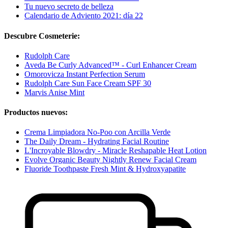
Tu nuevo secreto de belleza
Calendario de Adviento 2021: día 22
Descubre Cosmeterie:
Rudolph Care
Aveda Be Curly Advanced™ - Curl Enhancer Cream
Omorovicza Instant Perfection Serum
Rudolph Care Sun Face Cream SPF 30
Marvis Anise Mint
Productos nuevos:
Crema Limpiadora No-Poo con Arcilla Verde
The Daily Dream - Hydrating Facial Routine
L'Incroyable Blowdry - Miracle Reshapable Heat Lotion
Evolve Organic Beauty Nightly Renew Facial Cream
Fluoride Toothpaste Fresh Mint & Hydroxyapatite