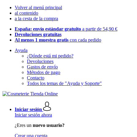
Volver al menú principal
al contenido
a la cesta de la compra
España: envío estándar gratuito
a partir de 54,90 €
Devoluciones gratuitas
Al menos 1 muestra gratis
con cada pedido
Ayuda
¿Dónde está mi pedido?
Devoluciones
Gastos de envío
Métodos de pago
Contacto
Todos los temas de "Ayuda y Soporte"
Iniciar sesión
Iniciar sesión ahora
¿Eres un
nuevo usuario?
Crear una cuenta