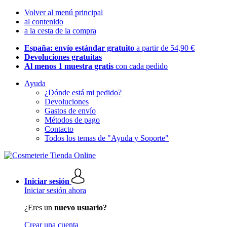
Volver al menú principal
al contenido
a la cesta de la compra
España: envío estándar gratuito
a partir de 54,90 €
Devoluciones gratuitas
Al menos 1 muestra gratis
con cada pedido
Ayuda
¿Dónde está mi pedido?
Devoluciones
Gastos de envío
Métodos de pago
Contacto
Todos los temas de "Ayuda y Soporte"
Iniciar sesión
Iniciar sesión ahora
¿Eres un
nuevo usuario?
Crear una cuenta