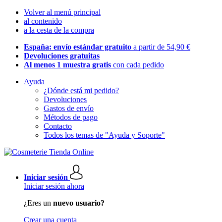
Volver al menú principal
al contenido
a la cesta de la compra
España: envío estándar gratuito
a partir de 54,90 €
Devoluciones gratuitas
Al menos 1 muestra gratis
con cada pedido
Ayuda
¿Dónde está mi pedido?
Devoluciones
Gastos de envío
Métodos de pago
Contacto
Todos los temas de "Ayuda y Soporte"
Iniciar sesión
Iniciar sesión ahora
¿Eres un
nuevo usuario?
Crear una cuenta