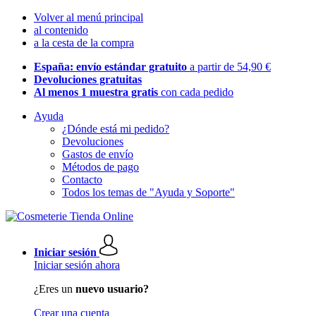
Volver al menú principal
al contenido
a la cesta de la compra
España: envío estándar gratuito
a partir de 54,90 €
Devoluciones gratuitas
Al menos 1 muestra gratis
con cada pedido
Ayuda
¿Dónde está mi pedido?
Devoluciones
Gastos de envío
Métodos de pago
Contacto
Todos los temas de "Ayuda y Soporte"
Iniciar sesión
Iniciar sesión ahora
¿Eres un
nuevo usuario?
Crear una cuenta