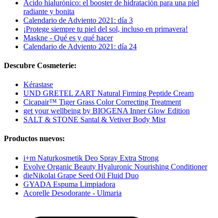
Ácido hialurónico: el booster de hidratación para una piel
radiante y bonita
Calendario de Adviento 2021: día 3
¡Protege siempre tu piel del sol, incluso en primavera!
Maskne - Qué es y qué hacer
Calendario de Adviento 2021: día 24
Descubre Cosmeterie:
Kérastase
UND GRETEL ZART Natural Firming Peptide Cream
Cicapair™ Tiger Grass Color Correcting Treatment
get your wellbeing by BIOGENA Inner Glow Edition
SALT & STONE Santal & Vetiver Body Mist
Productos nuevos:
i+m Naturkosmetik Deo Spray Extra Strong
Evolve Organic Beauty Hyaluronic Nourishing Conditioner
dieNikolai Grape Seed Oil Fluid Duo
GYADA Espuma Limpiadora
Acorelle Desodorante - Ulmaria