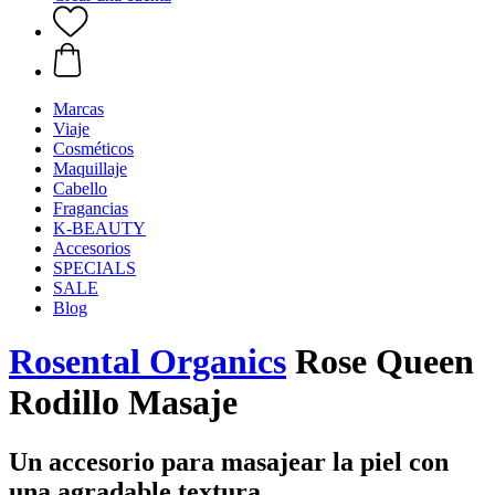
Marcas
Viaje
Cosméticos
Maquillaje
Cabello
Fragancias
K-BEAUTY
Accesorios
SPECIALS
SALE
Blog
Rosental Organics
Rose Queen
Rodillo Masaje
Un accesorio para masajear la piel con
una agradable textura