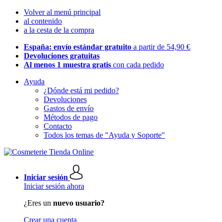
Volver al menú principal
al contenido
a la cesta de la compra
España: envío estándar gratuito
a partir de 54,90 €
Devoluciones gratuitas
Al menos 1 muestra gratis
con cada pedido
Ayuda
¿Dónde está mi pedido?
Devoluciones
Gastos de envío
Métodos de pago
Contacto
Todos los temas de "Ayuda y Soporte"
Iniciar sesión
Iniciar sesión ahora
¿Eres un
nuevo usuario?
Crear una cuenta