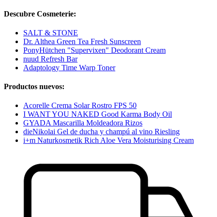
Descubre Cosmeterie:
SALT & STONE
Dr. Althea Green Tea Fresh Sunscreen
PonyHütchen "Supervixen" Deodorant Cream
nuud Refresh Bar
Adaptology Time Warp Toner
Productos nuevos:
Acorelle Crema Solar Rostro FPS 50
I WANT YOU NAKED Good Karma Body Oil
GYADA Mascarilla Moldeadora Rizos
dieNikolai Gel de ducha y champú al vino Riesling
i+m Naturkosmetik Rich Aloe Vera Moisturising Cream