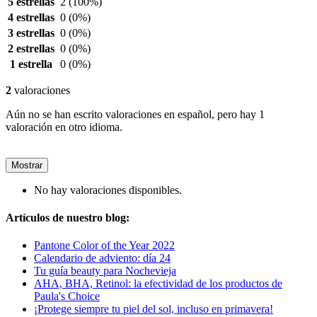
5 estrellas
2
(100%)
4 estrellas
0
(0%)
3 estrellas
0
(0%)
2 estrellas
0
(0%)
1 estrella
0
(0%)
2
valoraciones
Aún no se han escrito valoraciones en español, pero hay 1
valoración en otro idioma.
Mostrar
No hay valoraciones disponibles.
Artículos de nuestro blog:
Pantone Color of the Year 2022
Calendario de adviento: día 24
Tu guía beauty para Nochevieja
AHA, BHA, Retinol: la efectividad de los productos de
Paula's Choice
¡Protege siempre tu piel del sol, incluso en primavera!