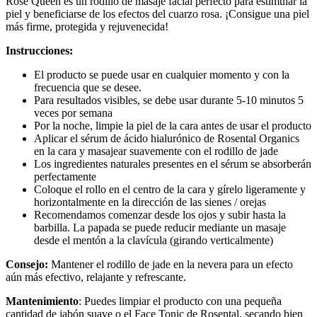
Rose Queen es un rodillo de masaje facial perfecto para estimular la
piel y beneficiarse de los efectos del cuarzo rosa. ¡Consigue una piel
más firme, protegida y rejuvenecida!
Instrucciones:
El producto se puede usar en cualquier momento y con la
frecuencia que se desee.
Para resultados visibles, se debe usar durante 5-10 minutos 5
veces por semana
Por la noche, limpie la piel de la cara antes de usar el producto
Aplicar el sérum de ácido hialurónico de Rosental Organics
en la cara y masajear suavemente con el rodillo de jade
Los ingredientes naturales presentes en el sérum se absorberán
perfectamente
Coloque el rollo en el centro de la cara y gírelo ligeramente y
horizontalmente en la dirección de las sienes / orejas
Recomendamos comenzar desde los ojos y subir hasta la
barbilla. La papada se puede reducir mediante un masaje
desde el mentón a la clavícula (girando verticalmente)
Consejo:
Mantener el rodillo de jade en la nevera para un efecto
aún más efectivo, relajante y refrescante.
Mantenimiento
: Puedes limpiar el producto con una pequeña
cantidad de jabón suave o el Face Tonic de Rosental, secando bien