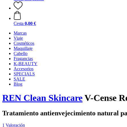
Cesta
0,00 €
Marcas
Viaje
Cosméticos
Maquillaje
Cabello
Fragancias
K-BEAUTY
Accesorios
SPECIALS
SALE
Blog
REN Clean Skincare
V-Cense Re
Tratamiento antienvejecimiento natural pa
1 Valoración