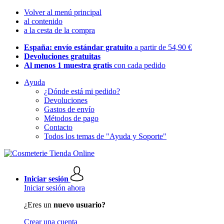
Volver al menú principal
al contenido
a la cesta de la compra
España: envío estándar gratuito
a partir de 54,90 €
Devoluciones gratuitas
Al menos 1 muestra gratis
con cada pedido
Ayuda
¿Dónde está mi pedido?
Devoluciones
Gastos de envío
Métodos de pago
Contacto
Todos los temas de "Ayuda y Soporte"
Iniciar sesión
Iniciar sesión ahora
¿Eres un
nuevo usuario?
Crear una cuenta