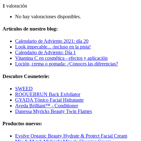
1
valoración
No hay valoraciones disponibles.
Artículos de nuestro blog:
Calendario de Adviento 2021: día 20
Look impecable... ¡incluso en la pista!
Calendario de Adviento: Día 1
Vitamina C en cosmética - efectos y aplicación
Loción, crema o pomada: ¿Conoces las diferencias?
Descubre Cosmeterie:
SWEED
ROQUEBRUN Back Exfoliator
GYADA Tónico Facial Hidratante
Aveda Brilliant™ - Conditioner
Danessa Myricks Beauty Twin Flames
Productos nuevos:
Evolve Organic Beauty Hydrate & Protect Facial Cream