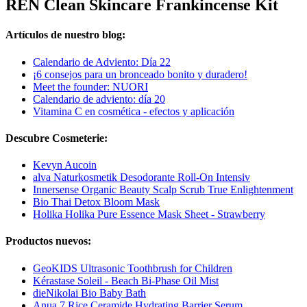
REN Clean Skincare Frankincense Kit
Artículos de nuestro blog:
Calendario de Adviento: Día 22
¡6 consejos para un bronceado bonito y duradero!
Meet the founder: NUORI
Calendario de adviento: día 20
Vitamina C en cosmética - efectos y aplicación
Descubre Cosmeterie:
Kevyn Aucoin
alva Naturkosmetik Desodorante Roll-On Intensiv
Innersense Organic Beauty Scalp Scrub True Enlightenment
Bio Thai Detox Bloom Mask
Holika Holika Pure Essence Mask Sheet - Strawberry
Productos nuevos:
GeoKIDS Ultrasonic Toothbrush for Children
Kérastase Soleil - Beach Bi-Phase Oil Mist
dieNikolai Bio Baby Bath
Anua 7 Rice Ceramide Hydrating Barrier Serum