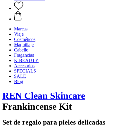
Marcas
Viaje
Cosméticos
Maquillaje
Cabello
Fragancias
K-BEAUTY
Accesorios
SPECIALS
SALE
Blog
REN Clean Skincare
Frankincense Kit
Set de regalo para pieles delicadas