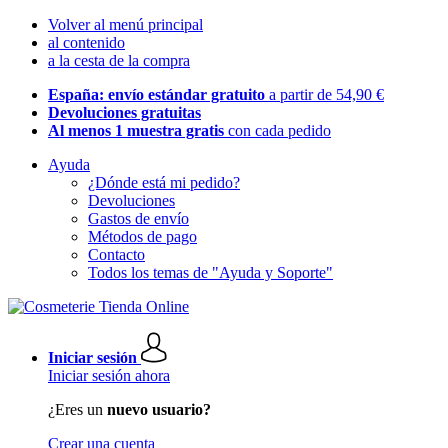
Volver al menú principal
al contenido
a la cesta de la compra
España: envío estándar gratuito
a partir de 54,90 €
Devoluciones gratuitas
Al menos 1 muestra gratis
con cada pedido
Ayuda
¿Dónde está mi pedido?
Devoluciones
Gastos de envío
Métodos de pago
Contacto
Todos los temas de "Ayuda y Soporte"
Iniciar sesión
Iniciar sesión ahora
¿Eres un
nuevo usuario?
Crear una cuenta