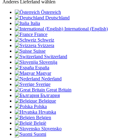
Anderes Lieferland wählen
Österreich
Deutschland
Italia
International (English)
France
Schweiz
Svizzera
Suisse
Switzerland
Slovenija
España
Magyar
Nederland
Sverige
Great Britain
България
Belgique
Polska
Hrvatska
Belgien
België
Slovensko
Suomi