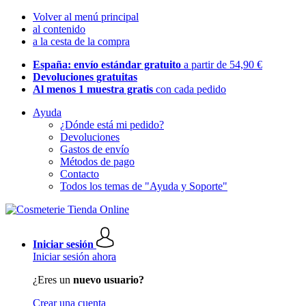
Volver al menú principal
al contenido
a la cesta de la compra
España: envío estándar gratuito
a partir de 54,90 €
Devoluciones gratuitas
Al menos 1 muestra gratis
con cada pedido
Ayuda
¿Dónde está mi pedido?
Devoluciones
Gastos de envío
Métodos de pago
Contacto
Todos los temas de "Ayuda y Soporte"
Iniciar sesión
Iniciar sesión ahora
¿Eres un
nuevo usuario?
Crear una cuenta