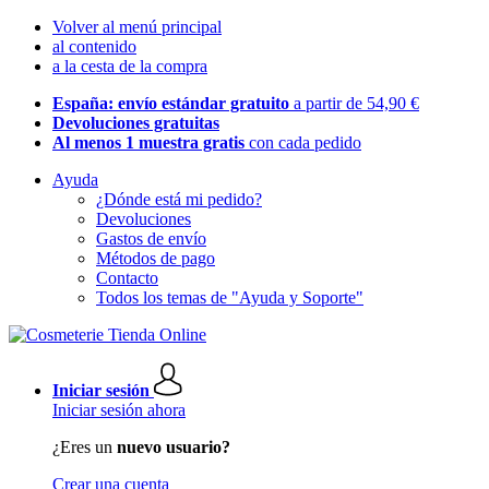
Volver al menú principal
al contenido
a la cesta de la compra
España: envío estándar gratuito
a partir de 54,90 €
Devoluciones gratuitas
Al menos 1 muestra gratis
con cada pedido
Ayuda
¿Dónde está mi pedido?
Devoluciones
Gastos de envío
Métodos de pago
Contacto
Todos los temas de "Ayuda y Soporte"
Iniciar sesión
Iniciar sesión ahora
¿Eres un
nuevo usuario?
Crear una cuenta