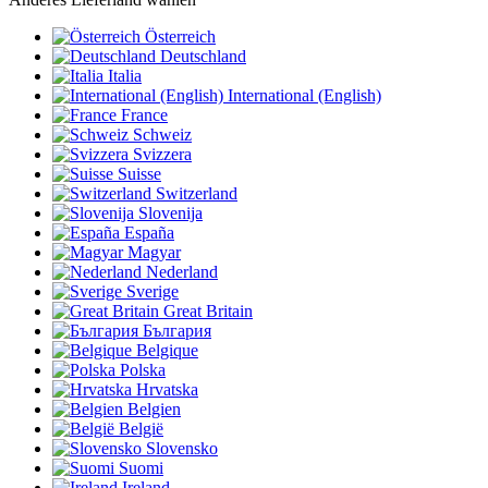
Österreich
Deutschland
Italia
International (English)
France
Schweiz
Svizzera
Suisse
Switzerland
Slovenija
España
Magyar
Nederland
Sverige
Great Britain
България
Belgique
Polska
Hrvatska
Belgien
België
Slovensko
Suomi
Ireland