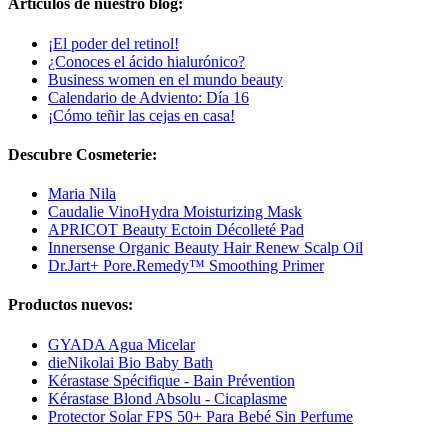
Artículos de nuestro blog:
¡El poder del retinol!
¿Conoces el ácido hialurónico?
Business women en el mundo beauty
Calendario de Adviento: Día 16
¡Cómo teñir las cejas en casa!
Descubre Cosmeterie:
Maria Nila
Caudalie VinoHydra Moisturizing Mask
APRICOT Beauty Ectoin Décolleté Pad
Innersense Organic Beauty Hair Renew Scalp Oil
Dr.Jart+ Pore.Remedy™ Smoothing Primer
Productos nuevos:
GYADA Agua Micelar
dieNikolai Bio Baby Bath
Kérastase Spécifique - Bain Prévention
Kérastase Blond Absolu - Cicaplasme
Protector Solar FPS 50+ Para Bebé Sin Perfume