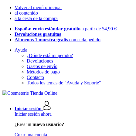
Volver al menú principal
al contenido
a la cesta de la compra
España: envío estándar gratuito
a partir de 54,90 €
Devoluciones gratuitas
Al menos 1 muestra gratis
con cada pedido
Ayuda
¿Dónde está mi pedido?
Devoluciones
Gastos de envío
Métodos de pago
Contacto
Todos los temas de "Ayuda y Soporte"
Iniciar sesión
Iniciar sesión ahora
¿Eres un
nuevo usuario?
Crear una cuenta