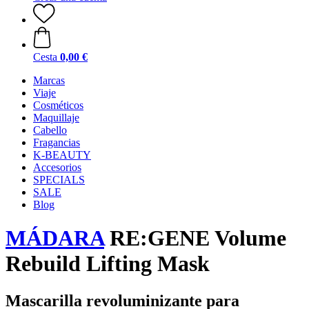
Cesta
0,00 €
Marcas
Viaje
Cosméticos
Maquillaje
Cabello
Fragancias
K-BEAUTY
Accesorios
SPECIALS
SALE
Blog
MÁDARA
RE:GENE Volume
Rebuild Lifting Mask
Mascarilla revoluminizante para