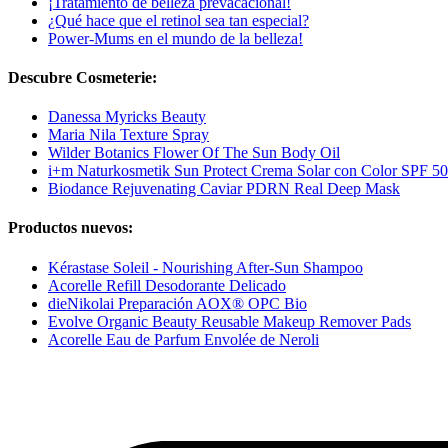
¡Tratamiento de belleza prevacacional!
¿Qué hace que el retinol sea tan especial?
Power-Mums en el mundo de la belleza!
Descubre Cosmeterie:
Danessa Myricks Beauty
Maria Nila Texture Spray
Wilder Botanics Flower Of The Sun Body Oil
i+m Naturkosmetik Sun Protect Crema Solar con Color SPF 50
Biodance Rejuvenating Caviar PDRN Real Deep Mask
Productos nuevos:
Kérastase Soleil - Nourishing After-Sun Shampoo
Acorelle Refill Desodorante Delicado
dieNikolai Preparación AOX® OPC Bio
Evolve Organic Beauty Reusable Makeup Remover Pads
Acorelle Eau de Parfum Envolée de Neroli