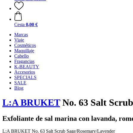
Cesta
0,00 €
Marcas
Viaje
Cosméticos
Maquillaje
Cabello
Fragancias
K-BEAUTY
Accesorios
SPECIALS
SALE
Blog
L:A BRUKET
No. 63 Salt Scru
Exfoliante de sal marina con lavanda, rome
L:A BRUKET No. 63 Salt Scrub Sage/Rosemary/Lavender