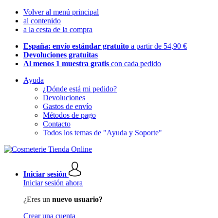
Volver al menú principal
al contenido
a la cesta de la compra
España: envío estándar gratuito
a partir de 54,90 €
Devoluciones gratuitas
Al menos 1 muestra gratis
con cada pedido
Ayuda
¿Dónde está mi pedido?
Devoluciones
Gastos de envío
Métodos de pago
Contacto
Todos los temas de "Ayuda y Soporte"
Iniciar sesión
Iniciar sesión ahora
¿Eres un
nuevo usuario?
Crear una cuenta