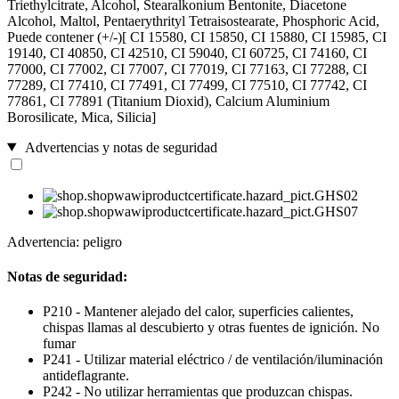
Triethylcitrate, Alcohol, Stearalkonium Bentonite, Diacetone
Alcohol, Maltol, Pentaerythrityl Tetraisostearate, Phosphoric Acid,
Puede contener (+/-)[ CI 15580, CI 15850, CI 15880, CI 15985, CI
19140, CI 40850, CI 42510, CI 59040, CI 60725, CI 74160, CI
77000, CI 77002, CI 77007, CI 77019, CI 77163, CI 77288, CI
77289, CI 77410, CI 77491, CI 77499, CI 77510, CI 77742, CI
77861, CI 77891 (Titanium Dioxid), Calcium Aluminium
Borosilicate, Mica, Silicia]
Advertencias y notas de seguridad
Advertencia: peligro
Notas de seguridad:
P210 - Mantener alejado del calor, superficies calientes,
chispas llamas al descubierto y otras fuentes de ignición. No
fumar
P241 - Utilizar material eléctrico / de ventilación/iluminación
antideflagrante.
P242 - No utilizar herramientas que produzcan chispas.