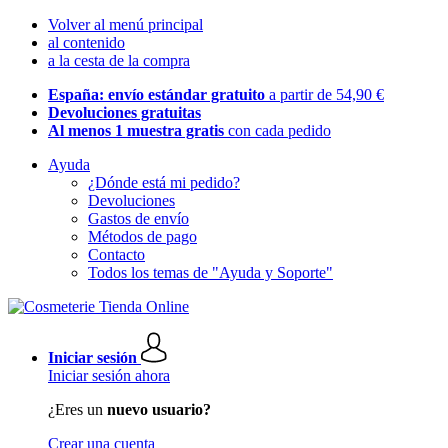
Volver al menú principal
al contenido
a la cesta de la compra
España: envío estándar gratuito
a partir de 54,90 €
Devoluciones gratuitas
Al menos 1 muestra gratis
con cada pedido
Ayuda
¿Dónde está mi pedido?
Devoluciones
Gastos de envío
Métodos de pago
Contacto
Todos los temas de "Ayuda y Soporte"
Iniciar sesión
Iniciar sesión ahora
¿Eres un
nuevo usuario?
Crear una cuenta