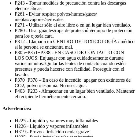
P243 - Tomar medidas de precaución contra las descargas
electrostáticas.
P261 - Evitar respirar polvos/humos/gases/
nieblas/vapores/aerosoles.
P271 - Utilizar sólo al aire libre o en un lugar bien ventilado.
P280 - Usar guantes/ropa de protección/equipo de protección
para los ojos/la cara.
P312 - Llamar a un CENTRO DE TOXICOLOGÍA / médico
si la persona se encuentra mal.
P305+P351+P338 - EN CASO DE CONTACTO CON
LOS OJOS: Enjuagar con agua cuidadosamente durante
varios minutos. Quitar las lentes de contacto cuando estén
presentes y pueda hacerse con facilidad. Proseguir con el
lavado.
P370+P378 – En caso de incendio, apagar con extintores de
CO2, polvo o espuma. No uses agua.
P403+P233 - Almacenar en un lugar bien ventilado. Mantener
el recipiente herméticamente cerrado.
Advertencias:
H225 - Líquido y vapores muy inflamables
H226 - Líquido y vapores inflamables
H319 - Provoca irritación ocular grave