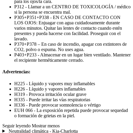
para los ojos/la cara.
P312 - Llamar a un CENTRO DE TOXICOLOGÍA / médico
si la persona se encuentra mal.
P305+P351+P338 - EN CASO DE CONTACTO CON
LOS OJOS: Enjuagar con agua cuidadosamente durante
varios minutos. Quitar las lentes de contacto cuando estén
presentes y pueda hacerse con facilidad. Proseguir con el
lavado.
P370+P378 – En caso de incendio, apagar con extintores de
CO2, polvo o espuma. No uses agua.
P403+P233 - Almacenar en un lugar bien ventilado. Mantener
el recipiente herméticamente cerrado.
Advertencias:
H225 - Líquido y vapores muy inflamables
H226 - Líquido y vapores inflamables
H319 - Provoca irritación ocular grave
H335 - Puede irritar las vías respiratorias
H336 - Puede provocar somnolencia o vértigo
EUH 066 - La exposición repetida puede provocar sequedad
o formación de grietas en la piel.
Seguir leyendo
Mostrar menos
Neutralidad climática - Kia-Charlotta