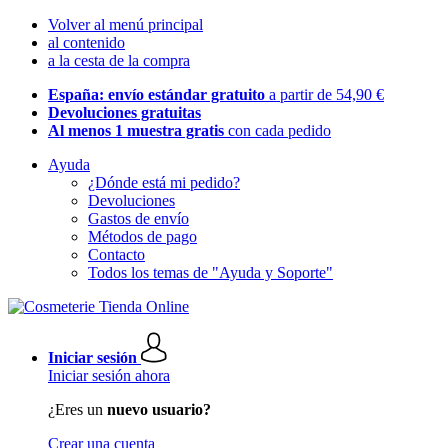
Volver al menú principal
al contenido
a la cesta de la compra
España: envío estándar gratuito
a partir de 54,90 €
Devoluciones gratuitas
Al menos 1 muestra gratis
con cada pedido
Ayuda
¿Dónde está mi pedido?
Devoluciones
Gastos de envío
Métodos de pago
Contacto
Todos los temas de "Ayuda y Soporte"
Iniciar sesión
Iniciar sesión ahora
¿Eres un
nuevo usuario?
Crear una cuenta