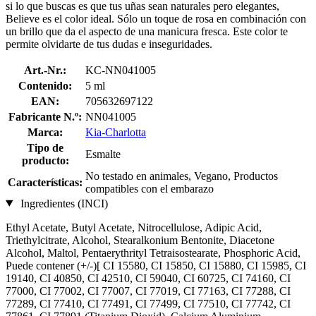
si lo que buscas es que tus uñas sean naturales pero elegantes,
Believe es el color ideal. Sólo un toque de rosa en combinación con
un brillo que da el aspecto de una manicura fresca. Este color te
permite olvidarte de tus dudas e inseguridades.
Art.-Nr.:
KC-NN041005
Contenido:
5 ml
EAN:
705632697122
Fabricante N.º:
NN041005
Marca:
Kia-Charlotta
Tipo de
Esmalte
producto:
No testado en animales, Vegano, Productos
Características:
compatibles con el embarazo
Ingredientes (INCI)
Ethyl Acetate, Butyl Acetate, Nitrocellulose, Adipic Acid,
Triethylcitrate, Alcohol, Stearalkonium Bentonite, Diacetone
Alcohol, Maltol, Pentaerythrityl Tetraisostearate, Phosphoric Acid,
Puede contener (+/-)[ CI 15580, CI 15850, CI 15880, CI 15985, CI
19140, CI 40850, CI 42510, CI 59040, CI 60725, CI 74160, CI
77000, CI 77002, CI 77007, CI 77019, CI 77163, CI 77288, CI
77289, CI 77410, CI 77491, CI 77499, CI 77510, CI 77742, CI