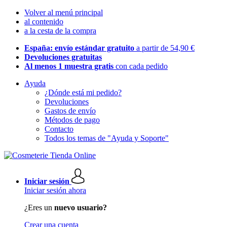
Volver al menú principal
al contenido
a la cesta de la compra
España: envío estándar gratuito
a partir de 54,90 €
Devoluciones gratuitas
Al menos 1 muestra gratis
con cada pedido
Ayuda
¿Dónde está mi pedido?
Devoluciones
Gastos de envío
Métodos de pago
Contacto
Todos los temas de "Ayuda y Soporte"
Iniciar sesión
Iniciar sesión ahora
¿Eres un
nuevo usuario?
Crear una cuenta