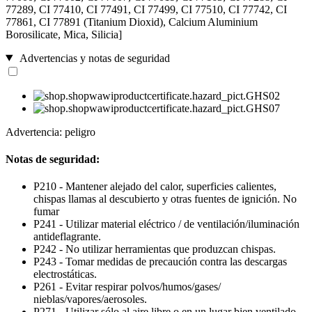
77289, CI 77410, CI 77491, CI 77499, CI 77510, CI 77742, CI
77861, CI 77891 (Titanium Dioxid), Calcium Aluminium
Borosilicate, Mica, Silicia]
Advertencias y notas de seguridad
Advertencia: peligro
Notas de seguridad:
P210 - Mantener alejado del calor, superficies calientes,
chispas llamas al descubierto y otras fuentes de ignición. No
fumar
P241 - Utilizar material eléctrico / de ventilación/iluminación
antideflagrante.
P242 - No utilizar herramientas que produzcan chispas.
P243 - Tomar medidas de precaución contra las descargas
electrostáticas.
P261 - Evitar respirar polvos/humos/gases/
nieblas/vapores/aerosoles.
P271 - Utilizar sólo al aire libre o en un lugar bien ventilado.