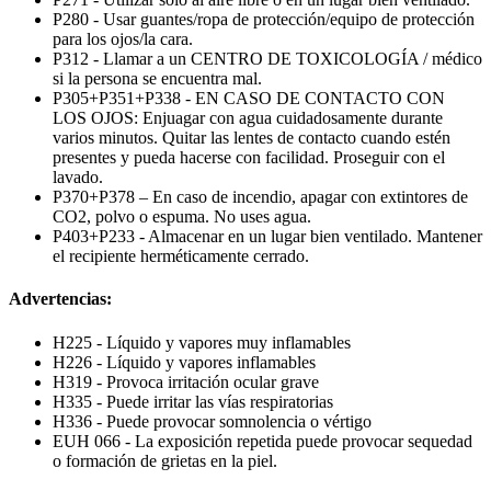
P280 - Usar guantes/ropa de protección/equipo de protección
para los ojos/la cara.
P312 - Llamar a un CENTRO DE TOXICOLOGÍA / médico
si la persona se encuentra mal.
P305+P351+P338 - EN CASO DE CONTACTO CON
LOS OJOS: Enjuagar con agua cuidadosamente durante
varios minutos. Quitar las lentes de contacto cuando estén
presentes y pueda hacerse con facilidad. Proseguir con el
lavado.
P370+P378 – En caso de incendio, apagar con extintores de
CO2, polvo o espuma. No uses agua.
P403+P233 - Almacenar en un lugar bien ventilado. Mantener
el recipiente herméticamente cerrado.
Advertencias:
H225 - Líquido y vapores muy inflamables
H226 - Líquido y vapores inflamables
H319 - Provoca irritación ocular grave
H335 - Puede irritar las vías respiratorias
H336 - Puede provocar somnolencia o vértigo
EUH 066 - La exposición repetida puede provocar sequedad
o formación de grietas en la piel.