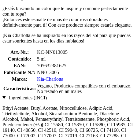
¿Estás buscando un color que te inspire y combine perfectamente
con tu ropa?
¡Entonces este esmalte de uñas de color rosa dorado es
definitivamente para ti! Con este producto siempre estarás elegante.
¡Kia-Charlotta se ha inspirado en los rayos del sol para que puedas
estar sonrientes hasta en los días nublados!
Art.-Nr.:
KC-NN013005
Contenido:
5 ml
EAN:
705632381625
Fabricante N.º:
NN013005
Marca:
Kia-Charlotta
Vegano, Productos compatibles con el embarazo,
Características:
No testado en animales
Ingredientes (INCI)
Ethyl Acetate, Butyl Acetate, Nitrocellulose, Adipic Acid,
Triethylcitrate, Alcohol, Stearalkonium Bentonite, Diacetone
Alcohol, Maltol, Pentaerythrityl Tetraisostearate, Phosphoric Acid,
Puede contener (+/-)[ CI 15580, CI 15850, CI 15880, CI 15985, CI
19140, CI 40850, CI 42510, CI 59040, CI 60725, CI 74160, CI
77000, CI 77002, CI 77007, CI 77019, CI 77163, CI 77288, CI