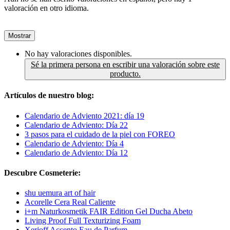
valoración en otro idioma.
Mostrar
No hay valoraciones disponibles.
Sé la primera persona en escribir una valoración sobre este
producto.
Artículos de nuestro blog:
Calendario de Adviento 2021: día 19
Calendario de Adviento: Día 22
3 pasos para el cuidado de la piel con FOREO
Calendario de Adviento: Día 4
Calendario de Adviento: Día 12
Descubre Cosmeterie:
shu uemura art of hair
Acorelle Cera Real Caliente
i+m Naturkosmetik FAIR Edition Gel Ducha Abeto
Living Proof Full Texturizing Foam
Xerjoff Accento Eau de Parfum