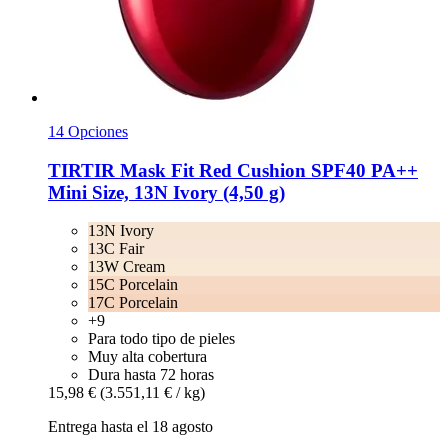
14 Opciones
TIRTIR
Mask Fit Red Cushion SPF40 PA++
Mini Size, 13N Ivory (4,50 g)
13N Ivory
13C Fair
13W Cream
15C Porcelain
17C Porcelain
+9
Para todo tipo de pieles
Muy alta cobertura
Dura hasta 72 horas
15,98 €
(3.551,11 € / kg)
Entrega hasta el 18 agosto