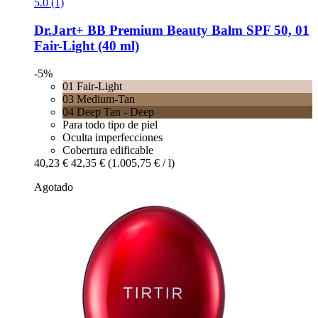
5.0 (1)
Dr.Jart+
BB Premium Beauty Balm SPF 50, 01
Fair-​Light (40 ml)
-5%
01 Fair-Light
03 Medium-Tan
04 Deep Tan - Deep
Para todo tipo de piel
Oculta imperfecciones
Cobertura edificable
40,23 €
42,35 €
(1.005,75 € / l)
Agotado