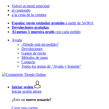
Volver al menú principal
al contenido
a la cesta de la compra
España: envío estándar gratuito
a partir de 54,90 €
Devoluciones gratuitas
Al menos 1 muestra gratis
con cada pedido
Ayuda
¿Dónde está mi pedido?
Devoluciones
Gastos de envío
Métodos de pago
Contacto
Todos los temas de "Ayuda y Soporte"
Iniciar sesión
Iniciar sesión ahora
¿Eres un
nuevo usuario?
Crear una cuenta