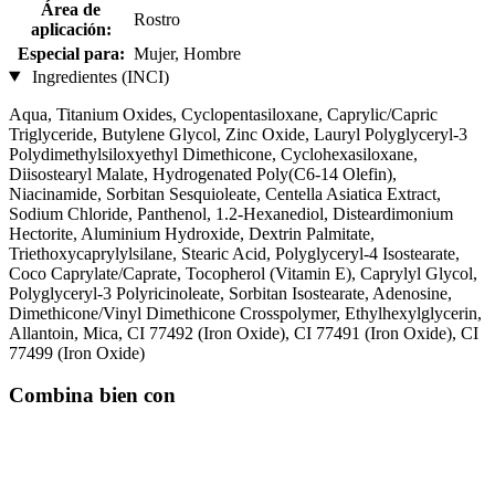
Área de
Rostro
aplicación:
Especial para:
Mujer, Hombre
Ingredientes (INCI)
Aqua, Titanium Oxides, Cyclopentasiloxane, Caprylic/Capric
Triglyceride, Butylene Glycol, Zinc Oxide, Lauryl Polyglyceryl-3
Polydimethylsiloxyethyl Dimethicone, Cyclohexasiloxane,
Diisostearyl Malate, Hydrogenated Poly(C6-14 Olefin),
Niacinamide, Sorbitan Sesquioleate, Centella Asiatica Extract,
Sodium Chloride, Panthenol, 1.2-Hexanediol, Disteardimonium
Hectorite, Aluminium Hydroxide, Dextrin Palmitate,
Triethoxycaprylylsilane, Stearic Acid, Polyglyceryl-4 Isostearate,
Coco Caprylate/Caprate, Tocopherol (Vitamin E), Caprylyl Glycol,
Polyglyceryl-3 Polyricinoleate, Sorbitan Isostearate, Adenosine,
Dimethicone/Vinyl Dimethicone Crosspolymer, Ethylhexylglycerin,
Allantoin, Mica, CI 77492 (Iron Oxide), CI 77491 (Iron Oxide), CI
77499 (Iron Oxide)
Combina bien con