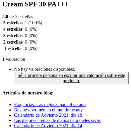
Cream SPF 30 PA+++
5,0
de 5 estrellas
5 estrellas
1
(100%)
4 estrellas
0
(0%)
3 estrellas
0
(0%)
2 estrellas
0
(0%)
1 estrella
0
(0%)
1
valoración
No hay valoraciones disponibles.
Sé la primera persona en escribir una valoración sobre este
producto.
Artículos de nuestro blog:
Fragancias: Las mejores para el verano
Business women en el mundo beauty
Calendario de Adviento 2021: día 18
Las mejores cremas de manos para pieles secas
Calendario de Adviento 2021: día 14