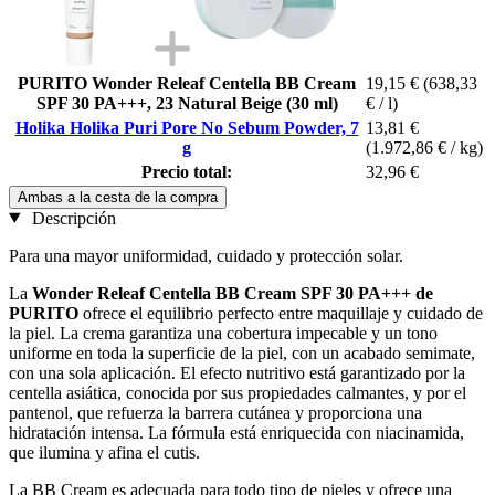
PURITO Wonder Releaf Centella BB Cream
19,15 €
(638,33
SPF 30 PA+++, 23 Natural Beige (30 ml)
€ / l)
Holika Holika Puri Pore No Sebum Powder, 7
13,81 €
g
(1.972,86 € / kg)
Precio total:
32,96 €
Ambas a la cesta de la compra
Descripción
Para una mayor uniformidad, cuidado y protección solar.
La
Wonder Releaf Centella BB Cream SPF 30 PA+++ de
PURITO
ofrece el equilibrio perfecto entre maquillaje y cuidado de
la piel. La crema garantiza una cobertura impecable y un tono
uniforme en toda la superficie de la piel, con un acabado semimate,
con una sola aplicación. El efecto nutritivo está garantizado por la
centella asiática, conocida por sus propiedades calmantes, y por el
pantenol, que refuerza la barrera cutánea y proporciona una
hidratación intensa. La fórmula está enriquecida con niacinamida,
que ilumina y afina el cutis.
La BB Cream es adecuada para todo tipo de pieles y ofrece una