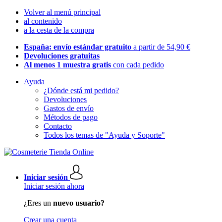
Volver al menú principal
al contenido
a la cesta de la compra
España: envío estándar gratuito
a partir de 54,90 €
Devoluciones gratuitas
Al menos 1 muestra gratis
con cada pedido
Ayuda
¿Dónde está mi pedido?
Devoluciones
Gastos de envío
Métodos de pago
Contacto
Todos los temas de "Ayuda y Soporte"
Iniciar sesión
Iniciar sesión ahora
¿Eres un
nuevo usuario?
Crear una cuenta