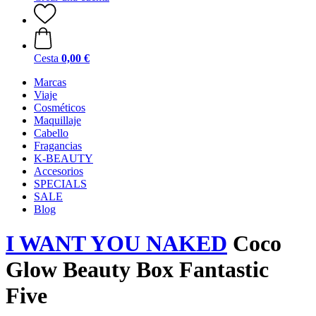
Cesta
0,00 €
Marcas
Viaje
Cosméticos
Maquillaje
Cabello
Fragancias
K-BEAUTY
Accesorios
SPECIALS
SALE
Blog
I WANT YOU NAKED
Coco
Glow Beauty Box Fantastic
Five