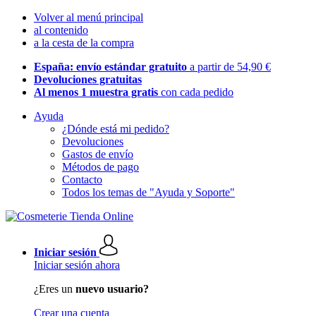
Volver al menú principal
al contenido
a la cesta de la compra
España: envío estándar gratuito
a partir de 54,90 €
Devoluciones gratuitas
Al menos 1 muestra gratis
con cada pedido
Ayuda
¿Dónde está mi pedido?
Devoluciones
Gastos de envío
Métodos de pago
Contacto
Todos los temas de "Ayuda y Soporte"
Iniciar sesión
Iniciar sesión ahora
¿Eres un
nuevo usuario?
Crear una cuenta