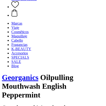
Marcas
Viaje
Cosméticos
Maquillaje
Cabello
Fragancias
K-BEAUTY
Accesorios
SPECIALS
SALE
Blog
Georganics
Oilpulling
Mouthwash English
Peppermint