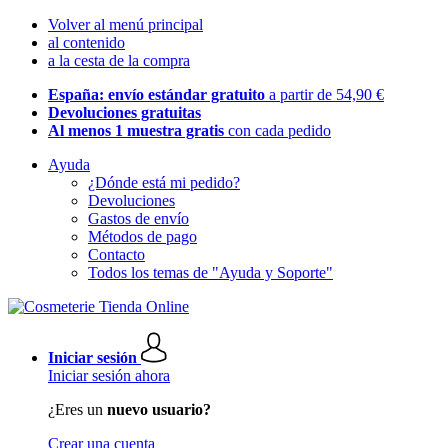
Volver al menú principal
al contenido
a la cesta de la compra
España: envío estándar gratuito
a partir de 54,90 €
Devoluciones gratuitas
Al menos 1 muestra gratis
con cada pedido
Ayuda
¿Dónde está mi pedido?
Devoluciones
Gastos de envío
Métodos de pago
Contacto
Todos los temas de "Ayuda y Soporte"
Iniciar sesión
Iniciar sesión ahora
¿Eres un
nuevo usuario?
Crear una cuenta