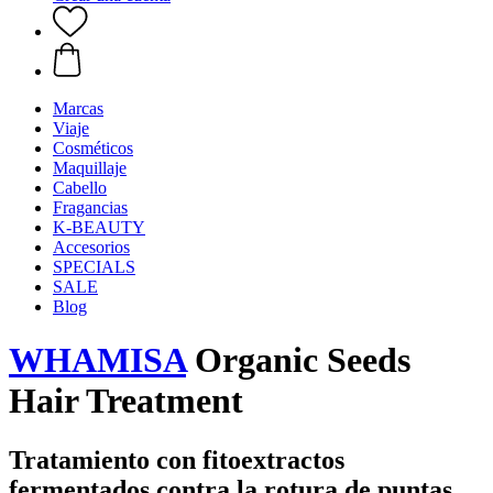
Marcas
Viaje
Cosméticos
Maquillaje
Cabello
Fragancias
K-BEAUTY
Accesorios
SPECIALS
SALE
Blog
WHAMISA
Organic Seeds
Hair Treatment
Tratamiento con fitoextractos
fermentados contra la rotura de puntas