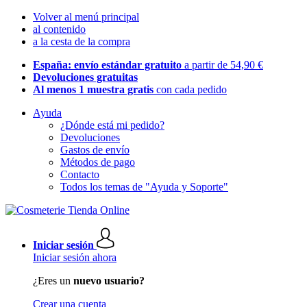
Volver al menú principal
al contenido
a la cesta de la compra
España: envío estándar gratuito
a partir de 54,90 €
Devoluciones gratuitas
Al menos 1 muestra gratis
con cada pedido
Ayuda
¿Dónde está mi pedido?
Devoluciones
Gastos de envío
Métodos de pago
Contacto
Todos los temas de "Ayuda y Soporte"
Iniciar sesión
Iniciar sesión ahora
¿Eres un
nuevo usuario?
Crear una cuenta