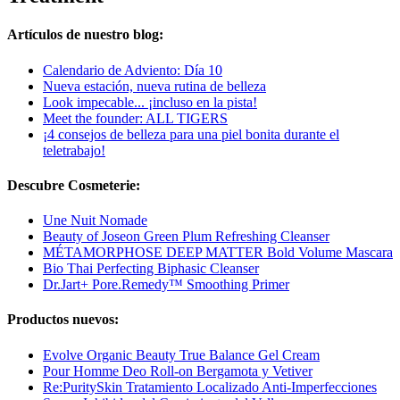
Artículos de nuestro blog:
Calendario de Adviento: Día 10
Nueva estación, nueva rutina de belleza
Look impecable... ¡incluso en la pista!
Meet the founder: ALL TIGERS
¡4 consejos de belleza para una piel bonita durante el
teletrabajo!
Descubre Cosmeterie:
Une Nuit Nomade
Beauty of Joseon Green Plum Refreshing Cleanser
MÉTAMORPHOSE DEEP MATTER Bold Volume Mascara
Bio Thai Perfecting Biphasic Cleanser
Dr.Jart+ Pore.Remedy™ Smoothing Primer
Productos nuevos:
Evolve Organic Beauty True Balance Gel Cream
Pour Homme Deo Roll-on Bergamota y Vetiver
Re:PuritySkin Tratamiento Localizado Anti-Imperfecciones