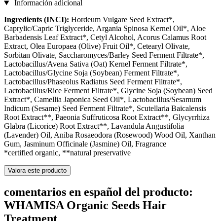
Información adicional
Ingredients (INCI):
Hordeum Vulgare Seed Extract*,
Caprylic/Capric Triglyceride, Argania Spinosa Kernel Oil*, Aloe
Barbadensis Leaf Extract*, Cetyl Alcohol, Acorus Calamus Root
Extract, Olea Europaea (Olive) Fruit Oil*, Cetearyl Olivate,
Sorbitan Olivate, Saccharomyces/Barley Seed Ferment Filtrate*,
Lactobacillus/Avena Sativa (Oat) Kernel Ferment Filtrate*,
Lactobacillus/Glycine Soja (Soybean) Ferment Filtrate*,
Lactobacillus/Phaseolus Radiatus Seed Ferment Filtrate*,
Lactobacillus/Rice Ferment Filtrate*, Glycine Soja (Soybean) Seed
Extract*, Camellia Japonica Seed Oil*, Lactobacillus/Sesamum
Indicum (Sesame) Seed Ferment Filtrate*, Scutellaria Baicalensis
Root Extract**, Paeonia Suffruticosa Root Extract**, Glycyrrhiza
Glabra (Licorice) Root Extract**, Lavandula Angustifolia
(Lavender) Oil, Aniba Rosaeodora (Rosewood) Wood Oil, Xanthan
Gum, Jasminum Officinale (Jasmine) Oil, Fragrance
*certified organic, **natural preservative
Valora este producto
comentarios en español del producto:
WHAMISA Organic Seeds Hair
Treatment