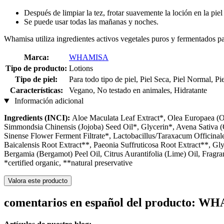
Después de limpiar la tez, frotar suavemente la loción en la pie
Se puede usar todas las mañanas y noches.
Whamisa utiliza ingredientes activos vegetales puros y fermentados pa
Marca:
WHAMISA
Tipo de producto:
Lotions
Tipo de piel:
Para todo tipo de piel, Piel Seca, Piel Normal, Pi
Características:
Vegano, No testado en animales, Hidratante
Información adicional
Ingredients (INCI):
Aloe Maculata Leaf Extract*, Olea Europaea (Ol
Simmondsia Chinensis (Jojoba) Seed Oil*, Glycerin*, Avena Sativa 
Sinense Flower Ferment Filtrate*, Lactobacillus/Taraxacum Officina
Baicalensis Root Extract**, Paeonia Suffruticosa Root Extract**, G
Bergamia (Bergamot) Peel Oil, Citrus Aurantifolia (Lime) Oil, Fragr
*certified organic, **natural preservative
Valora este producto
comentarios en español del producto: W