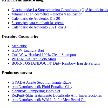
Artículos de nuestro blog:
Niacinamida: La Supervitamina Cosmética - ¿Qué beneficios ti
Vitamina C en cosmética - efectos y aplicación
Calendario de Adviento: Día 20
5 consejos para combatir las ojeras
Calendario de Adviento 2021: día 3
Descubre Cosmeterie:
Medicube
GLOV Laundry Bag
Curl Wow Hooked 100% Clean Shampoo
WHAMISA Real Kelp Mask
BORNTOSTANDOUT® Dirty Rainbow Eau de Parfum
Productos nuevos:
GYADA Aceite Seco Iluminante Rizos
i+m Naturkosmetik Fluid Equalize Clay
dieNikolai Pampering Body Set
Re:PuritySkin Tratamiento Localizado Anti-Imperfecciones
i+m Naturkosmetik Wild Life for Men Beard Oil