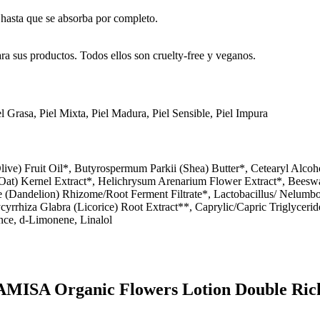
l hasta que se absorba por completo.
ra sus productos. Todos ellos son cruelty-free y veganos.
el Grasa, Piel Mixta, Piel Madura, Piel Sensible, Piel Impura
ive) Fruit Oil*, Butyrospermum Parkii (Shea) Butter*, Cetearyl Alcohol
(Oat) Kernel Extract*, Helichrysum Arenarium Flower Extract*, Beesw
le (Dandelion) Rhizome/Root Ferment Filtrate*, Lactobacillus/ Nelumbo
lycyrrhiza Glabra (Licorice) Root Extract**, Caprylic/Capric Triglyc
ance, d-Limonene, Linalol
HAMISA Organic Flowers Lotion Double Ric