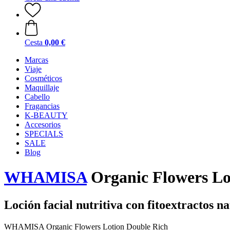
Cesta
0,00 €
Marcas
Viaje
Cosméticos
Maquillaje
Cabello
Fragancias
K-BEAUTY
Accesorios
SPECIALS
SALE
Blog
WHAMISA
Organic Flowers Lo
Loción facial nutritiva con fitoextractos 
WHAMISA Organic Flowers Lotion Double Rich