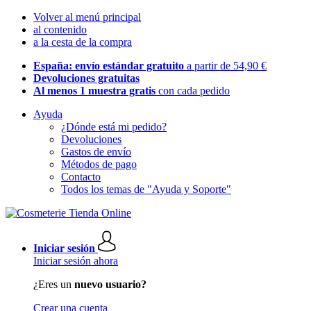
Volver al menú principal
al contenido
a la cesta de la compra
España: envío estándar gratuito
a partir de 54,90 €
Devoluciones gratuitas
Al menos 1 muestra gratis
con cada pedido
Ayuda
¿Dónde está mi pedido?
Devoluciones
Gastos de envío
Métodos de pago
Contacto
Todos los temas de "Ayuda y Soporte"
Iniciar sesión
Iniciar sesión ahora
¿Eres un
nuevo usuario?
Crear una cuenta