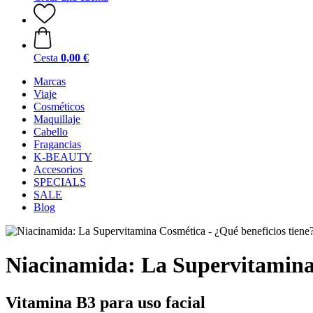
Cesta
0,00 €
Marcas
Viaje
Cosméticos
Maquillaje
Cabello
Fragancias
K-BEAUTY
Accesorios
SPECIALS
SALE
Blog
Niacinamida: La Supervitamina 
Vitamina B3 para uso facial