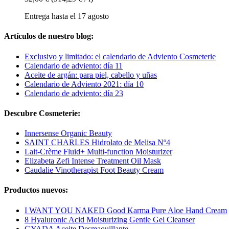
Entrega hasta el 17 agosto
Artículos de nuestro blog:
Exclusivo y limitado: el calendario de Adviento Cosmeterie
Calendario de adviento: día 11
Aceite de argán: para piel, cabello y uñas
Calendario de Adviento 2021: día 10
Calendario de adviento: día 23
Descubre Cosmeterie:
Innersense Organic Beauty
SAINT CHARLES Hidrolato de Melisa Nº4
Lait-Crème Fluid+ Multi-function Moisturizer
Elizabeta Zefi Intense Treatment Oil Mask
Caudalie Vinotherapist Foot Beauty Cream
Productos nuevos:
I WANT YOU NAKED Good Karma Pure Aloe Hand Cream
8 Hyaluronic Acid Moisturizing Gentle Gel Cleanser
GYADA Aceite Desmaquillante