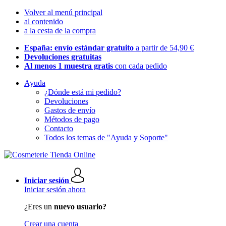
Volver al menú principal
al contenido
a la cesta de la compra
España: envío estándar gratuito
a partir de 54,90 €
Devoluciones gratuitas
Al menos 1 muestra gratis
con cada pedido
Ayuda
¿Dónde está mi pedido?
Devoluciones
Gastos de envío
Métodos de pago
Contacto
Todos los temas de "Ayuda y Soporte"
Iniciar sesión
Iniciar sesión ahora
¿Eres un
nuevo usuario?
Crear una cuenta