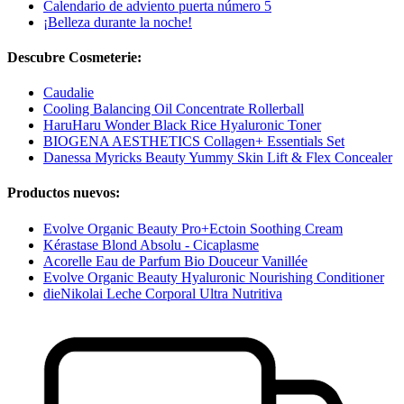
Calendario de adviento puerta número 5
¡Belleza durante la noche!
Descubre Cosmeterie:
Caudalie
Cooling Balancing Oil Concentrate Rollerball
HaruHaru Wonder Black Rice Hyaluronic Toner
BIOGENA AESTHETICS Collagen+ Essentials Set
Danessa Myricks Beauty Yummy Skin Lift & Flex Concealer
Productos nuevos:
Evolve Organic Beauty Pro+Ectoin Soothing Cream
Kérastase Blond Absolu - Cicaplasme
Acorelle Eau de Parfum Bio Douceur Vanillée
Evolve Organic Beauty Hyaluronic Nourishing Conditioner
dieNikolai Leche Corporal Ultra Nutritiva