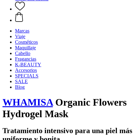
Marcas
Viaje
Cosméticos
Maquillaje
Cabello
Fragancias
K-BEAUTY
Accesorios
SPECIALS
SALE
Blog
WHAMISA
Organic Flowers
Hydrogel Mask
Tratamiento intensivo para una piel más
uniforme y bonita