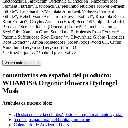
Lactobacillus/Taraxacum Officinale (Dandelion) Rhizome/Root
Ferment Filtrate*, Lactobacillus/ Nelumbo Nucifera Flower Ferment
Filtrate*, Lactobacillus/Maculata Aloe Leaf/Molasses Ferment
Filtrate*, Helichrysum Arenarium Flower Extract*, Rhodiola Rosea
Root Extract*, Corylus Avellana (Hazel) Seed Oil*, alpha-bisabolol,
Brassica Oleracea Italica (Broccoli) Extract*, Camellia Japonica
Seed Oil*, Xanthan Gum, Scutellaria Baicalensis Root Extract**,
Paeonia Suffruticosa Root Extract**, Glycyrrhiza Glabra (Licorice)
Root Extract**, Aniba Rosaeodora (Rosewood) Wood Oil, Citrus
Aurantium Bergamia (Bergamot) Fruit Oil
*certified organic, **natural preservative
Valora este producto
comentarios en español del producto:
WHAMISA Organic Flowers Hydrogel
Mask
Artículos de nuestro blog:
¿Deshacerse de la celulitis? ¡Esto es lo que realmente ayuda!
5 consejos para una piel bonita y uniforme
Calendario de Adviento: Día 5