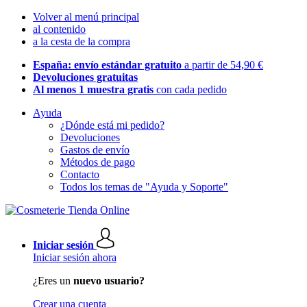
Volver al menú principal
al contenido
a la cesta de la compra
España: envío estándar gratuito
a partir de 54,90 €
Devoluciones gratuitas
Al menos 1 muestra gratis
con cada pedido
Ayuda
¿Dónde está mi pedido?
Devoluciones
Gastos de envío
Métodos de pago
Contacto
Todos los temas de "Ayuda y Soporte"
Iniciar sesión
Iniciar sesión ahora
¿Eres un
nuevo usuario?
Crear una cuenta