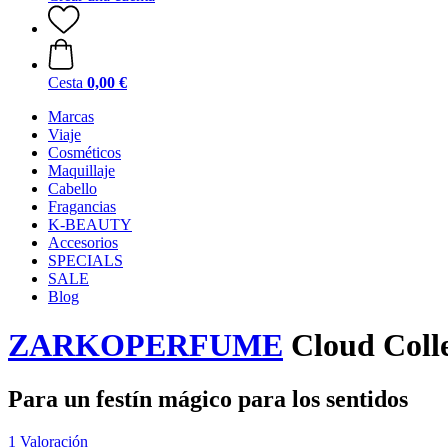
Cesta
0,00 €
Marcas
Viaje
Cosméticos
Maquillaje
Cabello
Fragancias
K-BEAUTY
Accesorios
SPECIALS
SALE
Blog
ZARKOPERFUME
Cloud Colle
Para un festín mágico para los sentidos
1 Valoración