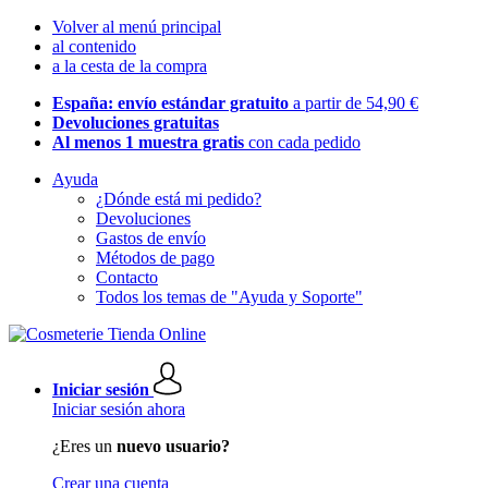
Volver al menú principal
al contenido
a la cesta de la compra
España: envío estándar gratuito
a partir de 54,90 €
Devoluciones gratuitas
Al menos 1 muestra gratis
con cada pedido
Ayuda
¿Dónde está mi pedido?
Devoluciones
Gastos de envío
Métodos de pago
Contacto
Todos los temas de "Ayuda y Soporte"
Iniciar sesión
Iniciar sesión ahora
¿Eres un
nuevo usuario?
Crear una cuenta