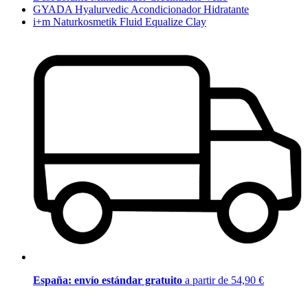
GYADA Hyalurvedic Acondicionador Hidratante
i+m Naturkosmetik Fluid Equalize Clay
España: envío estándar gratuito
a partir de 54,90 €