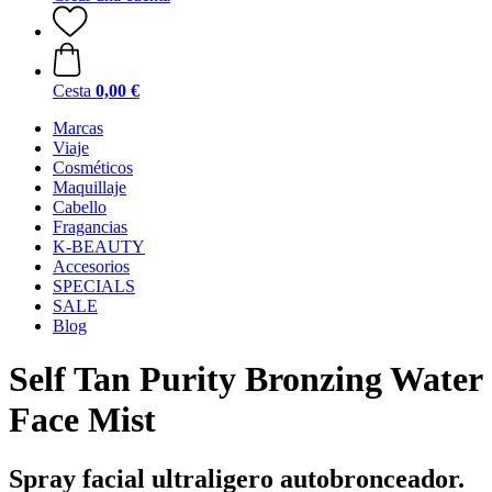
Cesta
0,00 €
Marcas
Viaje
Cosméticos
Maquillaje
Cabello
Fragancias
K-BEAUTY
Accesorios
SPECIALS
SALE
Blog
Self Tan Purity Bronzing Water
Face Mist
Spray facial ultraligero autobronceador.