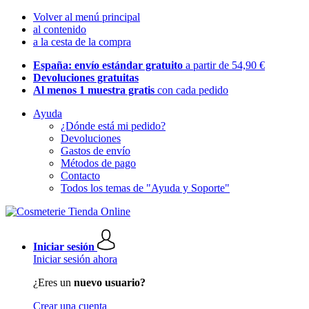
Volver al menú principal
al contenido
a la cesta de la compra
España: envío estándar gratuito
a partir de 54,90 €
Devoluciones gratuitas
Al menos 1 muestra gratis
con cada pedido
Ayuda
¿Dónde está mi pedido?
Devoluciones
Gastos de envío
Métodos de pago
Contacto
Todos los temas de "Ayuda y Soporte"
Iniciar sesión
Iniciar sesión ahora
¿Eres un
nuevo usuario?
Crear una cuenta