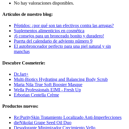
No hay valoraciones disponibles.
Artículos de nuestro blog:
Péptidos: ¿por qué son tan efectivos contra las arrugas?
Suplementos alimenticios en cosmética
¡6 consejos para un bronceado bonito y duradero!
Puerta del calendario de adviento número 9
El autobronceador perfecto para una piel natural y sin
manchas
Descubre Cosmeterie:
Dr.Jart+
Multi-Biotics Hydrating and Balancing Body Scrub
Maria Nila True Soft Booster Masque
Wella Professionals EIMI - Fresh Up
Erborian Centella Crème
Productos nuevos:
Re:PuritySkin Tratamiento Localizado Anti-Imperfecciones
dieNikolai Grape Seed Oil Duo
Desodorante Minimizador Crecimiento Vello