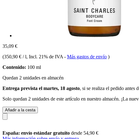
35,09 €
(
350,90 € / l
, Incl. 21% de IVA
-
Más gastos de envío
)
Contenido:
100 ml
Quedan 2 unidades en almacén
Entrega prevista el martes, 18 agosto
, si se realiza el pedido antes 
Solo quedan 2 unidades de este artículo en nuestro almacén. ¡La nuev
Añadir a la cesta
España: envío estándar gratuito
desde 54,90 €
Más información sobre envío y entrega