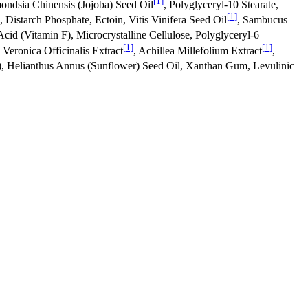
[1]
mondsia Chinensis (Jojoba) Seed Oil
, Polyglyceryl-10 Stearate,
[1]
 Distarch Phosphate, Ectoin, Vitis Vinifera Seed Oil
, Sambucus
cid (Vitamin F), Microcrystalline Cellulose, Polyglyceryl-6
[1]
[1]
, Veronica Officinalis Extract
, Achillea Millefolium Extract
,
), Helianthus Annus (Sunflower) Seed Oil, Xanthan Gum, Levulinic