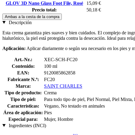
GLOV 3D Nano Glass Foot File, Rosé
15,09 €
Precio total:
50,18 €
Ambas a la cesta de la compra
Descripción
Esta crema garantiza pies suaves y bien cuidados. El complejo de ingre
hialurónico, la piel está protegida contra la desecación. Ideal para rel
Aplicación:
Aplicar diariamente o según sea necesario en los pies y m
Art.-Nr.:
XEC-SCH-FC20
Contenido:
100 ml
EAN:
9120085862858
Fabricante N.º:
FC20
Marca:
SAINT CHARLES
Tipo de producto:
Crema
Tipo de piel:
Para todo tipo de piel, Piel Normal, Piel Mixta,
Características:
Vegano, No testado en animales
Área de aplicación:
Pies
Especial para:
Mujer, Hombre
Ingredientes (INCI)