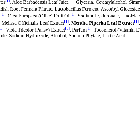
[1]
[1]
ter
, Aloe Barbadensis Leaf Juice
, Glycerin, Cetearylalcohol, Sim
dish Root Ferment Filtrate, Lactobacillus Ferment, Ascorbyl Glucoside,
[1]
[1]
l
, Olea Europaea (Olive) Fruit Oil
, Sodium Hyaluronate, Linoleic A
[1]
[1]
, Melissa Officinalis Leaf Extract
,
Mentha Piperita Leaf Extract
[1]
[1]
[1]
, Viola Tricolor (Pansy) Extract
, Parfum
, Tocopherol (Vitamin E
xide, Sodium Hydroxyde, Alcohol, Sodium Phytate, Lactic Acid