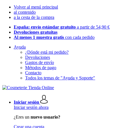
Volver al menú principal
al contenido
a la cesta de la compra
España: envío estándar gratuito
a partir de 54,90 €
Devoluciones gratuitas
Al menos 1 muestra gratis
con cada pedido
Ayuda
¿Dónde está mi pedido?
Devoluciones
Gastos de envío
Métodos de pago
Contacto
Todos los temas de "Ayuda y Soporte"
Iniciar sesión
Iniciar sesión ahora
¿Eres un
nuevo usuario?
Crear una cuenta