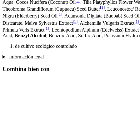
[1]
Aqua, Cocos Nucifera (Coconut) Oil
, Tilia Platyphyllos Flower Wa
[1]
Theobroma Grandiflorum (Cupuacu) Seed Butter
, Leuconostoc/ Ra
[1]
Nigra (Elderberry) Seed Oil
, Adansonia Digitata (Baobab) Seed Oi
[1]
[1]
Distearate, Malva Sylvestris Extract
, Alchemilla Vulgaris Extract
[1]
Primula Veris Extract
, Leontopodium Alpinum (Edelweiss) Extract
Acid,
Benzyl Alcohol
, Benzoic Acid, Sorbic Acid, Potassium Hydro
de cultivo ecológico controlado
Información legal
Combina bien con