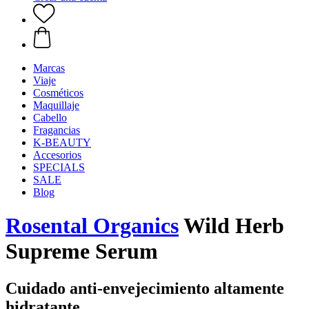
Marcas
Viaje
Cosméticos
Maquillaje
Cabello
Fragancias
K-BEAUTY
Accesorios
SPECIALS
SALE
Blog
Rosental Organics
Wild Herb
Supreme Serum
Cuidado anti-envejecimiento altamente
hidratante