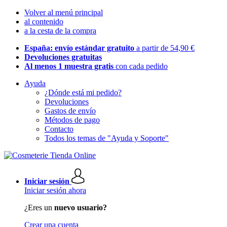
Volver al menú principal
al contenido
a la cesta de la compra
España: envío estándar gratuito
a partir de 54,90 €
Devoluciones gratuitas
Al menos 1 muestra gratis
con cada pedido
Ayuda
¿Dónde está mi pedido?
Devoluciones
Gastos de envío
Métodos de pago
Contacto
Todos los temas de "Ayuda y Soporte"
Iniciar sesión
Iniciar sesión ahora
¿Eres un
nuevo usuario?
Crear una cuenta