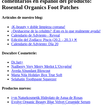
comentarios en español del producto:
Rosental Organics Foot Patches
Artículos de nuestro blog:
¡K-beauty y doble limpieza coreana!
¿Deshacerse de la celulitis? ¡Esto es lo que realmente ayuda!
Calendario de Adviento - Reveal
Edición del Zodíaco: Piscis (20.2. - 20.3.) ♓
Calendario de Adviento: Día 20
Descubre Cosmeterie:
Dr.Jart+
Nailberry Very Merry Merlot L'Oxygéné
Aveda Abundant Blowout
Maria Nila Holiday Box True Soft
Selahatin Toothpaste Squeezer
Productos nuevos:
i+m Naturkosmetik Hidrolato de Agua de Rosas
Evolve Organic Beauty Blue Velvet Ceramide Serum