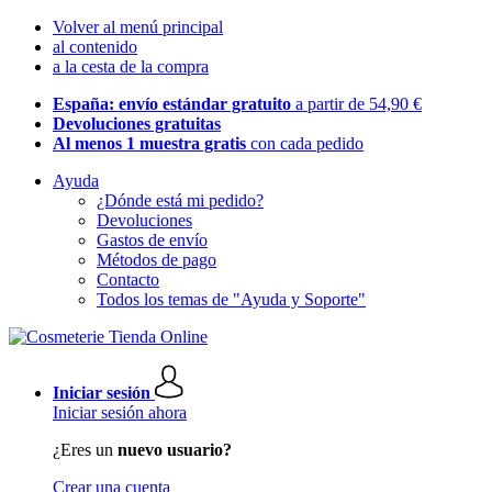
Volver al menú principal
al contenido
a la cesta de la compra
España: envío estándar gratuito
a partir de 54,90 €
Devoluciones gratuitas
Al menos 1 muestra gratis
con cada pedido
Ayuda
¿Dónde está mi pedido?
Devoluciones
Gastos de envío
Métodos de pago
Contacto
Todos los temas de "Ayuda y Soporte"
Iniciar sesión
Iniciar sesión ahora
¿Eres un
nuevo usuario?
Crear una cuenta