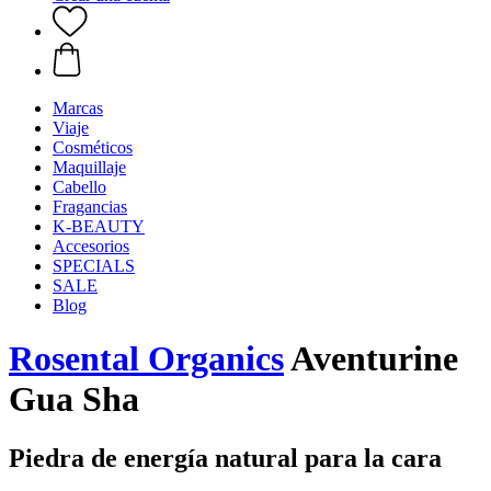
Marcas
Viaje
Cosméticos
Maquillaje
Cabello
Fragancias
K-BEAUTY
Accesorios
SPECIALS
SALE
Blog
Rosental Organics
Aventurine
Gua Sha
Piedra de energía natural para la cara