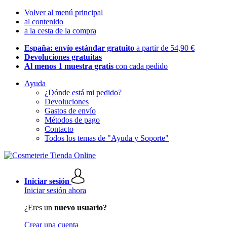
Volver al menú principal
al contenido
a la cesta de la compra
España: envío estándar gratuito
a partir de 54,90 €
Devoluciones gratuitas
Al menos 1 muestra gratis
con cada pedido
Ayuda
¿Dónde está mi pedido?
Devoluciones
Gastos de envío
Métodos de pago
Contacto
Todos los temas de "Ayuda y Soporte"
Iniciar sesión
Iniciar sesión ahora
¿Eres un
nuevo usuario?
Crear una cuenta