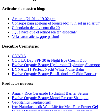
Artículos de nuestro blog:
Acuario (21.01. - 19.02.) ♒
Consejos para acelerar el bronceado: ¡Sin sol ni solarium!
Calendario de adviento: día 20
¿Qué hace que el retinol sea tan especial?
Velas aromáticas, ¡qué pasión!
Descubre Cosmeterie:
GYADA
COOLA Day SPF 30 & Night Eye Cream Duo
Evolve Organic Beauty Hyaluronic Hydrating Shampoo
BYNACHT Perfect Nacht White Noise Balm
Evolve Organic Beauty Bio-Retinol + C Skin Booster
Productos nuevos:
Anua 7 Rice Ceramide Hydrating Barrier Serum
Evolve Organic Beauty Monoi Rescue Shampoo
Georganics Tonguebrush
i+m Naturkosmetik Wild Life for Men Face Power Gel