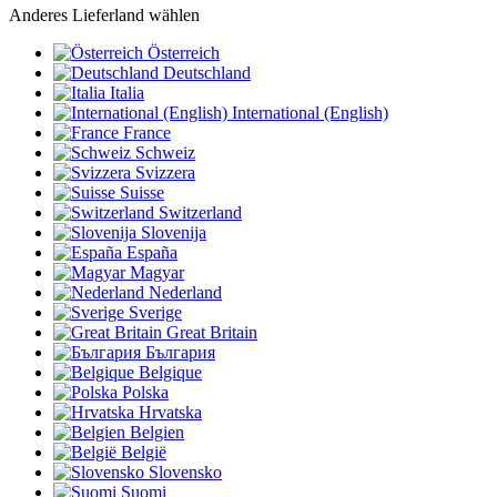
Anderes Lieferland wählen
Österreich
Deutschland
Italia
International (English)
France
Schweiz
Svizzera
Suisse
Switzerland
Slovenija
España
Magyar
Nederland
Sverige
Great Britain
България
Belgique
Polska
Hrvatska
Belgien
België
Slovensko
Suomi