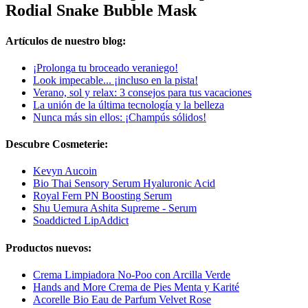
Rodial Snake Bubble Mask
Artículos de nuestro blog:
¡Prolonga tu broceado veraniego!
Look impecable... ¡incluso en la pista!
Verano, sol y relax: 3 consejos para tus vacaciones
La unión de la última tecnología y la belleza
Nunca más sin ellos: ¡Champús sólidos!
Descubre Cosmeterie:
Kevyn Aucoin
Bio Thai Sensory Serum Hyaluronic Acid
Royal Fern PN Boosting Serum
Shu Uemura Ashita Supreme - Serum
Soaddicted LipAddict
Productos nuevos:
Crema Limpiadora No-Poo con Arcilla Verde
Hands and More Crema de Pies Menta y Karité
Acorelle Bio Eau de Parfum Velvet Rose