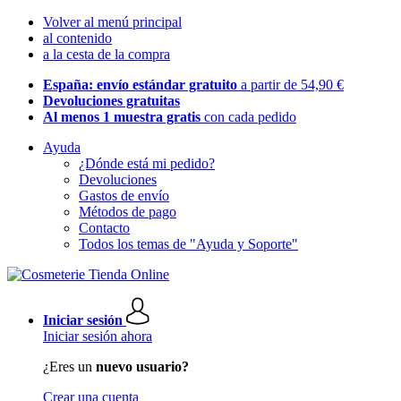
Volver al menú principal
al contenido
a la cesta de la compra
España: envío estándar gratuito
a partir de 54,90 €
Devoluciones gratuitas
Al menos 1 muestra gratis
con cada pedido
Ayuda
¿Dónde está mi pedido?
Devoluciones
Gastos de envío
Métodos de pago
Contacto
Todos los temas de "Ayuda y Soporte"
Iniciar sesión
Iniciar sesión ahora
¿Eres un
nuevo usuario?
Crear una cuenta