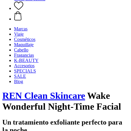
Marcas
Viaje
Cosméticos
Maquillaje
Cabello
Fragancias
K-BEAUTY
Accesorios
SPECIALS
SALE
Blog
REN Clean Skincare
Wake
Wonderful Night-Time Facial
Un tratamiento exfoliante perfecto para
la noche