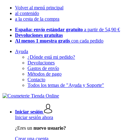
Volver al menú principal
al contenido
a la cesta de la compra
España: envío estándar gratuito
a partir de 54,90 €
Devoluciones gratuitas
Al menos 1 muestra gratis
con cada pedido
Ayuda
¿Dónde está mi pedido?
Devoluciones
Gastos de envío
Métodos de pago
Contacto
Todos los temas de "Ayuda y Soporte"
Iniciar sesión
Iniciar sesión ahora
¿Eres un
nuevo usuario?
Crear una cuenta