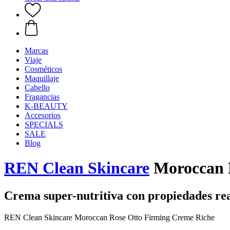
Marcas
Viaje
Cosméticos
Maquillaje
Cabello
Fragancias
K-BEAUTY
Accesorios
SPECIALS
SALE
Blog
REN Clean Skincare
Moroccan R
Crema super-nutritiva con propiedades rea
REN Clean Skincare Moroccan Rose Otto Firming Creme Riche