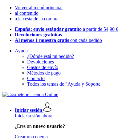
Volver al menú principal
al contenido
a la cesta de la compra
España: envío estándar gratuito
a partir de 54,90 €
Devoluciones gratuitas
Al menos 1 muestra gratis
con cada pedido
Ayuda
¿Dónde está mi pedido?
Devoluciones
Gastos de envío
Métodos de pago
Contacto
Todos los temas de "Ayuda y Soporte"
Iniciar sesión
Iniciar sesión ahora
¿Eres un
nuevo usuario?
Crear una cuenta