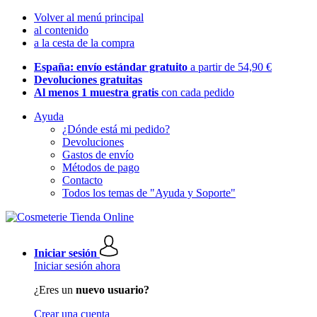
Volver al menú principal
al contenido
a la cesta de la compra
España: envío estándar gratuito
a partir de 54,90 €
Devoluciones gratuitas
Al menos 1 muestra gratis
con cada pedido
Ayuda
¿Dónde está mi pedido?
Devoluciones
Gastos de envío
Métodos de pago
Contacto
Todos los temas de "Ayuda y Soporte"
Iniciar sesión
Iniciar sesión ahora
¿Eres un
nuevo usuario?
Crear una cuenta