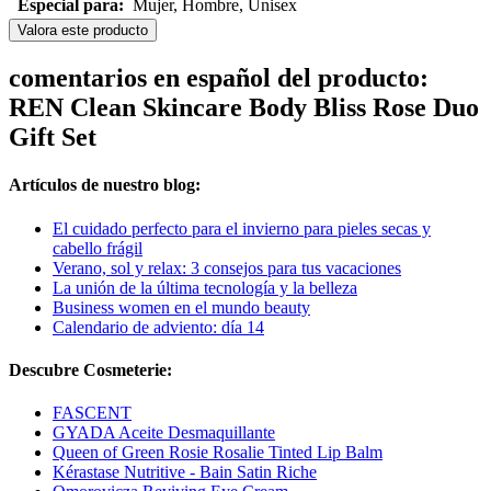
Especial para:
Mujer, Hombre, Unisex
Valora este producto
comentarios en español del producto:
REN Clean Skincare Body Bliss Rose Duo
Gift Set
Artículos de nuestro blog:
El cuidado perfecto para el invierno para pieles secas y
cabello frágil
Verano, sol y relax: 3 consejos para tus vacaciones
La unión de la última tecnología y la belleza
Business women en el mundo beauty
Calendario de adviento: día 14
Descubre Cosmeterie:
FASCENT
GYADA Aceite Desmaquillante
Queen of Green Rosie Rosalie Tinted Lip Balm
Kérastase Nutritive - Bain Satin Riche