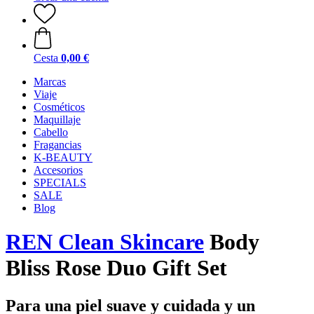
Cesta
0,00 €
Marcas
Viaje
Cosméticos
Maquillaje
Cabello
Fragancias
K-BEAUTY
Accesorios
SPECIALS
SALE
Blog
REN Clean Skincare
Body
Bliss Rose Duo Gift Set
Para una piel suave y cuidada y un