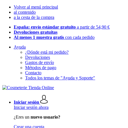
Volver al menú principal
al contenido
a la cesta de la compra
España: envío estándar gratuito
a partir de 54,90 €
Devoluciones gratuitas
Al menos 1 muestra gratis
con cada pedido
Ayuda
¿Dónde está mi pedido?
Devoluciones
Gastos de envío
Métodos de pago
Contacto
Todos los temas de "Ayuda y Soporte"
Iniciar sesión
Iniciar sesión ahora
¿Eres un
nuevo usuario?
Crear una cuenta