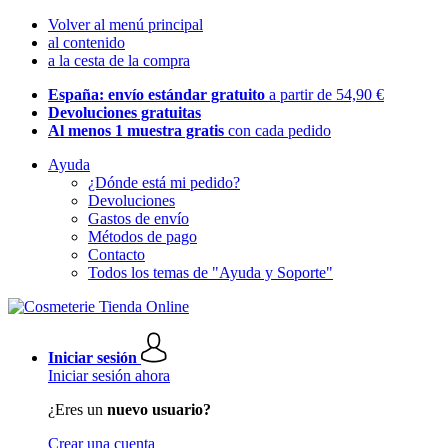
Volver al menú principal
al contenido
a la cesta de la compra
España: envío estándar gratuito
a partir de 54,90 €
Devoluciones gratuitas
Al menos 1 muestra gratis
con cada pedido
Ayuda
¿Dónde está mi pedido?
Devoluciones
Gastos de envío
Métodos de pago
Contacto
Todos los temas de "Ayuda y Soporte"
Iniciar sesión
Iniciar sesión ahora
¿Eres un
nuevo usuario?
Crear una cuenta