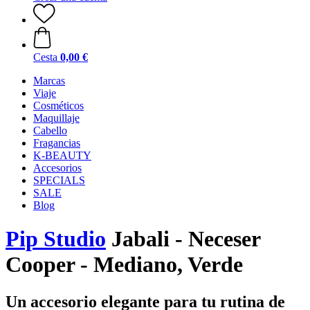
Cesta
0,00 €
Marcas
Viaje
Cosméticos
Maquillaje
Cabello
Fragancias
K-BEAUTY
Accesorios
SPECIALS
SALE
Blog
Pip Studio
Jabali - Neceser
Cooper - Mediano, Verde
Un accesorio elegante para tu rutina de