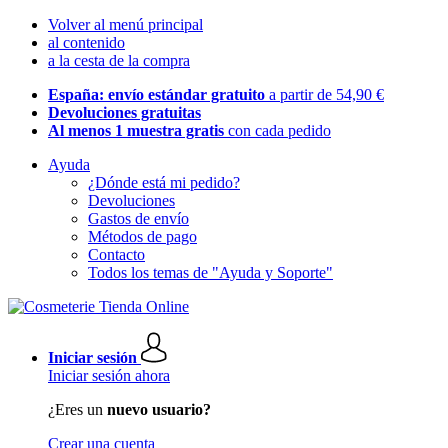
Volver al menú principal
al contenido
a la cesta de la compra
España: envío estándar gratuito
a partir de 54,90 €
Devoluciones gratuitas
Al menos 1 muestra gratis
con cada pedido
Ayuda
¿Dónde está mi pedido?
Devoluciones
Gastos de envío
Métodos de pago
Contacto
Todos los temas de "Ayuda y Soporte"
Iniciar sesión
Iniciar sesión ahora
¿Eres un
nuevo usuario?
Crear una cuenta