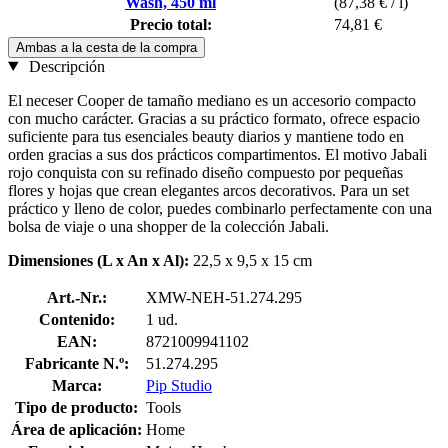
Wash, 450 ml
(87,38 € / l)
Precio total:
74,81 €
Ambas a la cesta de la compra
Descripción
El neceser Cooper de tamaño mediano es un accesorio compacto
con mucho carácter. Gracias a su práctico formato, ofrece espacio
suficiente para tus esenciales beauty diarios y mantiene todo en
orden gracias a sus dos prácticos compartimentos. El motivo Jabali
rojo conquista con su refinado diseño compuesto por pequeñas
flores y hojas que crean elegantes arcos decorativos. Para un set
práctico y lleno de color, puedes combinarlo perfectamente con una
bolsa de viaje o una shopper de la colección Jabali.
Dimensiones (L x An x Al):
22,5 x 9,5 x 15 cm
Art.-Nr.:
XMW-NEH-51.274.295
Contenido:
1 ud.
EAN:
8721009941102
Fabricante N.º:
51.274.295
Marca:
Pip Studio
Tipo de producto:
Tools
Área de aplicación:
Home