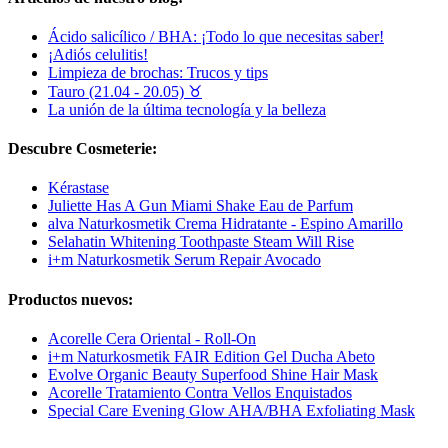
Ácido salicílico / BHA: ¡Todo lo que necesitas saber!
¡Adiós celulitis!
Limpieza de brochas: Trucos y tips
Tauro (21.04 - 20.05) ♉︎
La unión de la última tecnología y la belleza
Descubre Cosmeterie:
Kérastase
Juliette Has A Gun Miami Shake Eau de Parfum
alva Naturkosmetik Crema Hidratante - Espino Amarillo
Selahatin Whitening Toothpaste Steam Will Rise
i+m Naturkosmetik Serum Repair Avocado
Productos nuevos:
Acorelle Cera Oriental - Roll-On
i+m Naturkosmetik FAIR Edition Gel Ducha Abeto
Evolve Organic Beauty Superfood Shine Hair Mask
Acorelle Tratamiento Contra Vellos Enquistados
Special Care Evening Glow AHA/BHA Exfoliating Mask