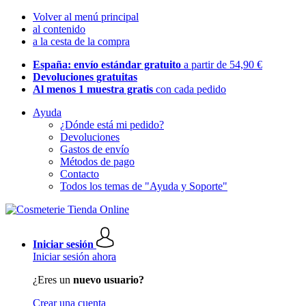
Volver al menú principal
al contenido
a la cesta de la compra
España: envío estándar gratuito
a partir de 54,90 €
Devoluciones gratuitas
Al menos 1 muestra gratis
con cada pedido
Ayuda
¿Dónde está mi pedido?
Devoluciones
Gastos de envío
Métodos de pago
Contacto
Todos los temas de "Ayuda y Soporte"
Iniciar sesión
Iniciar sesión ahora
¿Eres un
nuevo usuario?
Crear una cuenta