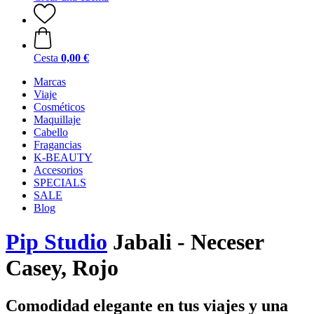
Cesta
0,00 €
Marcas
Viaje
Cosméticos
Maquillaje
Cabello
Fragancias
K-BEAUTY
Accesorios
SPECIALS
SALE
Blog
Pip Studio
Jabali - Neceser
Casey, Rojo
Comodidad elegante en tus viajes y una